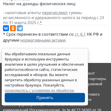
Налог на доходы физических лиц:
- налоговые агенты
перечисляют
суммы
исчисленного и удержанного налога за период с 23
по 31 марта 2025 г.
*
* Срок перенесен в соответствии со
ст. 6.1
НК РФ и
другими
нормативными актами
.
Мы обрабатываем локальные данные
браузера и используем инструменты
аналитики в целях улучшения и обеспечения
работоспособности сайта, статистических
© ООО "НПП "ГАРАНТ-СЕРВИС", 2026. Система ГАРАНТ
исследований и обзоров. Вы можете
выпускается с 1990 года. Компания "Гарант" и ее партнеры
запретить обработку указанных данных в
являются участниками Российской ассоциации правовой
настройках браузера. Пожалуйста,
информации ГАРАНТ.
ознакомьтесь с условиями их обработки
.
Портал ГАРАНТ.РУ зарегистрирован в качестве сетевого
Принять
издания Федеральной службой по надзору в сфере
связи,информационных технологий и массовых
коммуникаций (Роскомнадзором), Эл № ФС77-58365 от 18