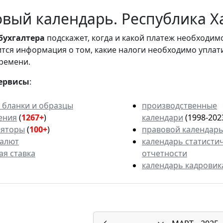
вый календарь. Республика Ха
бухгалтера
подскажет, когда и какой платеж необходи
вится информация о том, какие налоги необходимо уплат
ремени.
ервисы
:
 бланки и образцы
производственные
ения
(
1267+
)
календари
(1998-202
ляторы
(
100+
)
правовой календар
валют
календарь статисти
ая ставка
отчетности
календарь кадровик