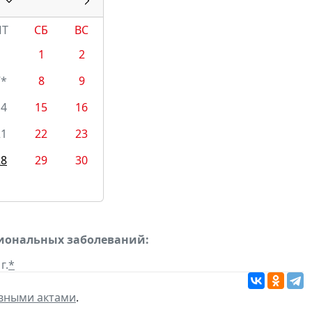
ПТ
СБ
ВС
1
2
7*
8
9
14
15
16
21
22
23
28
29
30
сиональных заболеваний:
г.
*
вными актами
.