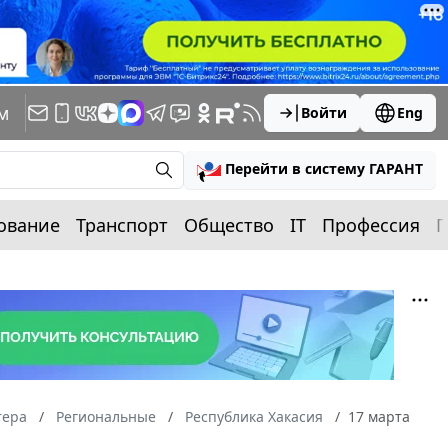
м
Войти
Eng
Перейти в систему ГАРАНТ
ование
Транспорт
Общество
IT
Профессия
П
тера
Региональные
Республика Хакасия
17 марта