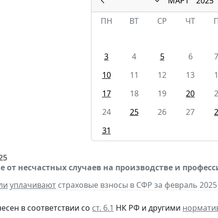
МАРТ
2025
ПН
ВТ
СР
ЧТ
3
4
5
6
10
11
12
13
17
18
19
20
24
25
26
27
31
25
е от несчастных случаев на производстве и профес
ли
уплачивают
страховые взносы в СФР за февраль 2025 
несен в соответствии со
ст. 6.1
НК РФ и другими
нормати