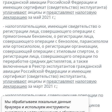
гражданской авиации Российской Федерации и
имеющих сертификат (свидетельство) эксплуатанта)
уплачивают
акцизы и
представляют
налоговую
декларацию
за май 2021 г.;
- налогоплательщики, имеющие свидетельство о
регистрации лица, совершающего операции с
прямогонным бензином, о регистрации лица,
совершающего операции с бензолом, параксилолом
или ортоксилолом, о регистрации организации,
совершающей операции с этиловым спиртом, о
регистрации лица, совершающего операции по
переработке средних дистиллятов, а также
включенные в Реестр эксплуатантов гражданской
авиации Российской Федерации и имеющие
сертификат (свидетельство) эксплуатанта,
уплачивают
акцизы и
представляют
налоговую
декларацию
за март 2021 г.;
- налогоплательщики, совершающие операции по
реализации
бункерного топлива
и
средних
Мы обрабатываем локальные данные
дистиллятов
, включенные в реестр поставщиков
браузера и используем инструменты
бункерного топлива,
уплачивают
акцизы и