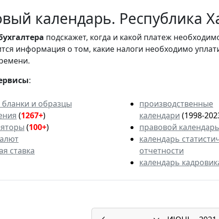
вый календарь. Республика Ха
бухгалтера
подскажет, когда и какой платеж необходи
вится информация о том, какие налоги необходимо уплат
ремени.
ервисы
:
 бланки и образцы
производственные
ения
(
1267+
)
календари
(1998-202
ляторы
(
100+
)
правовой календар
валют
календарь статисти
ая ставка
отчетности
календарь кадровик