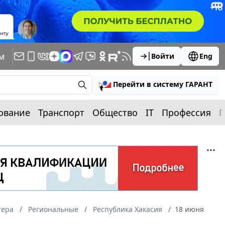
м
Войти
Eng
Перейти в систему ГАРАНТ
ование
Транспорт
Общество
IT
Профессия
П
тера
Региональные
Республика Хакасия
18 июня