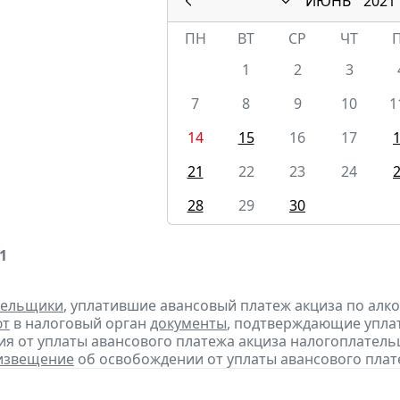
ИЮНЬ
2021
ПН
ВТ
СР
ЧТ
1
2
3
7
8
9
10
1
14
15
16
17
21
22
23
24
28
29
30
1
тельщики
, уплатившие авансовый платеж акциза по алк
ют
в налоговый орган
документы
, подтверждающие уплату
я от уплаты авансового платежа акциза налогоплател
извещение
об освобождении от уплаты авансового плат