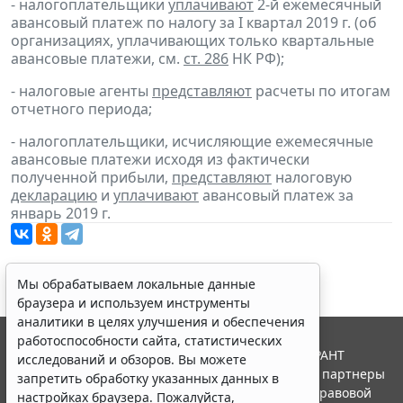
- налогоплательщики
уплачивают
2-й ежемесячный
авансовый платеж по налогу за I квартал 2019 г. (об
организациях, уплачивающих только квартальные
авансовые платежи, см.
ст. 286
НК РФ);
- налоговые агенты
представляют
расчеты по итогам
отчетного периода;
- налогоплательщики, исчисляющие ежемесячные
авансовые платежи исходя из фактически
полученной прибыли,
представляют
налоговую
декларацию
и
уплачивают
авансовый платеж за
январь 2019 г.
Мы обрабатываем локальные данные
браузера и используем инструменты
аналитики в целях улучшения и обеспечения
работоспособности сайта, статистических
© ООО "НПП "ГАРАНТ-СЕРВИС", 2026. Система ГАРАНТ
исследований и обзоров. Вы можете
выпускается с 1990 года. Компания "Гарант" и ее партнеры
запретить обработку указанных данных в
являются участниками Российской ассоциации правовой
настройках браузера. Пожалуйста,