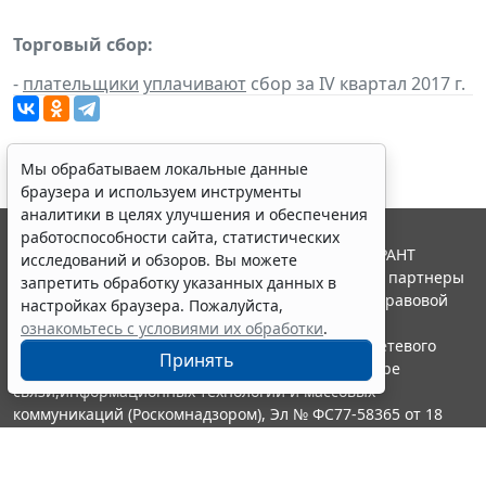
Торговый сбор:
-
плательщики
уплачивают
сбор за IV квартал 2017 г.
Мы обрабатываем локальные данные
браузера и используем инструменты
аналитики в целях улучшения и обеспечения
работоспособности сайта, статистических
© ООО "НПП "ГАРАНТ-СЕРВИС", 2026. Система ГАРАНТ
исследований и обзоров. Вы можете
выпускается с 1990 года. Компания "Гарант" и ее партнеры
запретить обработку указанных данных в
являются участниками Российской ассоциации правовой
настройках браузера. Пожалуйста,
информации ГАРАНТ.
ознакомьтесь с условиями их обработки
.
Портал ГАРАНТ.РУ зарегистрирован в качестве сетевого
Принять
издания Федеральной службой по надзору в сфере
связи,информационных технологий и массовых
коммуникаций (Роскомнадзором), Эл № ФС77-58365 от 18
июня 2014 года.
16+