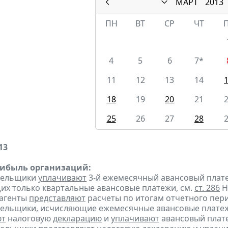
МАРТ
2013
ПН
ВТ
СР
ЧТ
4
5
6
7*
11
12
13
14
18
19
20
21
25
26
27
28
13
рибыль организаций:
ательщики
уплачивают
3-й ежемесячный авансовый платеж 
х только квартальные авансовые платежи, см.
ст. 286
Н
 агенты
представляют
расчеты по итогам отчетного пери
тельщики, исчисляющие ежемесячные авансовые платеж
ют
налоговую
декларацию
и
уплачивают
авансовый плате