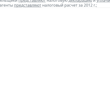
ательщики
представляют
налоговую
декларацию
и
уплач
 агенты
представляют
налоговый расчет за 2012 г.;