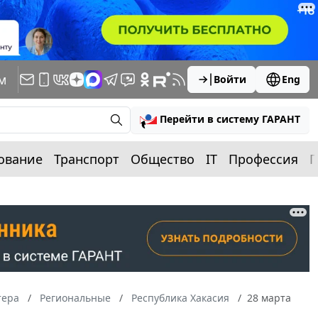
м
Войти
Eng
Перейти в систему ГАРАНТ
ование
Транспорт
Общество
IT
Профессия
П
тера
Региональные
Республика Хакасия
28 марта