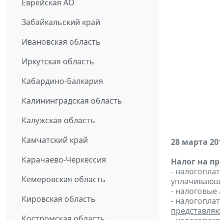
Еврейская АО
Забайкальский край
Ивановская область
Иркутская область
Кабардино-Балкария
Калининградская область
Калужская область
Камчатский край
28 марта 20
Карачаево-Черкессия
Налог на п
- налогопл
Кемеровская область
уплачивающи
- налоговые
Кировская область
- налогопла
представля
Костромская область