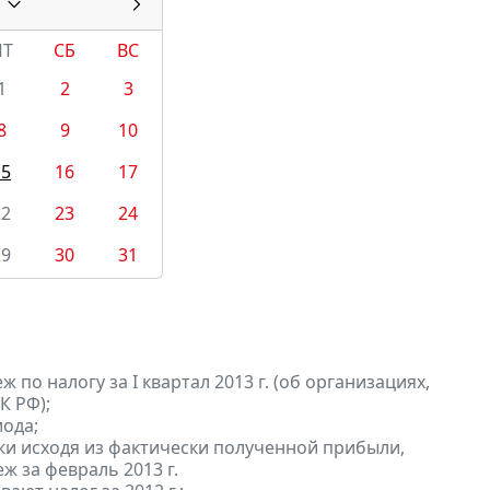
ПТ
СБ
ВС
1
2
3
8
9
10
15
16
17
22
23
24
29
30
31
по налогу за I квартал 2013 г. (об организациях,
К РФ);
ода;
и исходя из фактически полученной прибыли,
ж за февраль 2013 г.