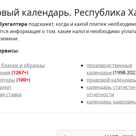
вый календарь. Республика Ха
бухгалтера
подскажет, когда и какой платеж необходи
вится информация о том, какие налоги необходимо уплат
ремени.
ервисы
:
 бланки и образцы
производственные
ения
(
1267+
)
календари
(1998-202
ляторы
(
100+
)
правовой календар
валют
календарь статисти
ая ставка
отчетности
календарь кадровик