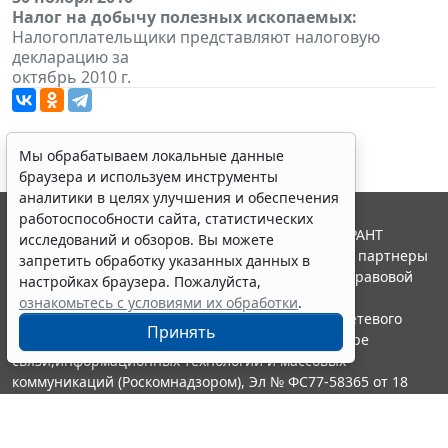
Налог на добычу полезных ископаемых:
Налогоплательщики представляют налоговую
декларацию за
октябрь 2010 г.
Мы обрабатываем локальные данные
браузера и используем инструменты
аналитики в целях улучшения и обеспечения
работоспособности сайта, статистических
© ООО "НПП "ГАРАНТ-СЕРВИС", 2026. Система ГАРАНТ
исследований и обзоров. Вы можете
выпускается с 1990 года. Компания "Гарант" и ее партнеры
запретить обработку указанных данных в
являются участниками Российской ассоциации правовой
настройках браузера. Пожалуйста,
информации ГАРАНТ.
ознакомьтесь с условиями их обработки
.
Портал ГАРАНТ.РУ зарегистрирован в качестве сетевого
Принять
издания Федеральной службой по надзору в сфере
связи,информационных технологий и массовых
коммуникаций (Роскомнадзором), Эл № ФС77-58365 от 18
июня 2014 года.
16+