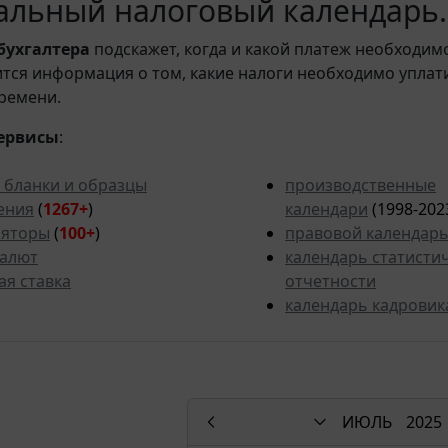
льный налоговый календарь. 
бухгалтера
подскажет, когда и какой платеж необходи
вится информация о том, какие налоги необходимо уплат
ремени.
ервисы
:
 бланки и образцы
производственные
ения
(
1267+
)
календари
(1998-202
ляторы
(
100+
)
правовой календар
валют
календарь статисти
ая ставка
отчетности
календарь кадровик
ИЮЛЬ
2025