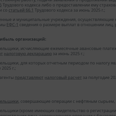
6
Трудового кодекса либо о предоставлении ему страхов
и со
статьей 66.1
Трудового кодекса за июнь 2025 г.;
твенные и муниципальные учреждения, осуществляющие
рмы
ЕФС-1
сведения о размере выплат в отношении лиц, 
рибыль организаций:
тельщики, исчисляющие ежемесячные авансовые платеж
ют
налоговую декларацию
за июнь 2025 г.;
тельщики, для которых отчетным периодом по налогу яв
2025 г.;
 агенты
представляют
налоговый расчет
за полугодие 202
тельщики
, совершающие операции с нефтяным сырьем,
тельщики (кроме имеющих свидетельство о регистраци
 регистрации лица, совершающего операции с бензолом