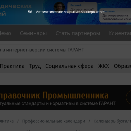
55
Автоматическое закрытие баннера через
Демо
Семинары
Стать партнером
Клиента
Практика
Труд
Социальная сфера
ЖКХ
Образ
алитика
Профессиональные календари
Календарь бухгал