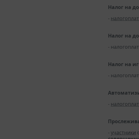
Налог на д
-
налогопла
Налог на д
- налогопл
Налог на и
- налогопл
Автоматизи
-
налогопла
Прослежива
-
участники
о
совершенных