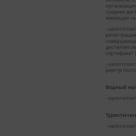
организации
средних дис
имеющих сер
- налогопла
регистрации
совершающей
дистиллятов
сертификат 
- налогопл
реестр пост
Водный нал
- налогопл
Туристичес
- налогопл