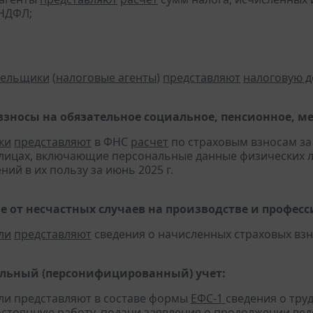
-НДФЛ;
тельщики
(
налоговые агенты
)
представляют
налоговую 
взносы на обязательное социальное, пенсионное, м
ки
представляют
в ФНС
расчет
по страховым взносам за 
лицах, включающие персональные данные физических ли
ий в их пользу за июнь 2025 г.
е от несчастных случаев на производстве и профес
ли
представляют
сведения о начисленных страховых взно
льный (персонифицированный) учет:
ели представляют в составе формы
ЕФС-1
сведения о тру
остоянную работу, подачи заявления о продолжении вед