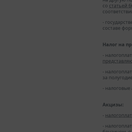
со
статьей 6
соответстви
- государс
составе фо
Налог на п
- налогопла
представля
- налогопла
за полугодие 
- налоговые
Акцизы:
-
налогопла
- налогопла
бензином, о