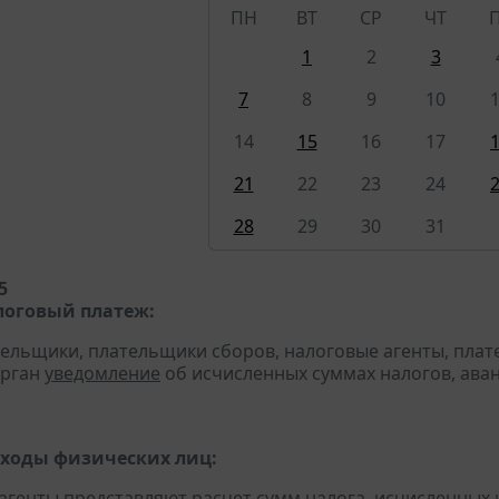
ПН
ВТ
СР
ЧТ
1
2
3
7
8
9
10
14
15
16
17
21
22
23
24
28
29
30
31
5
оговый платеж:
тельщики, плательщики сборов, налоговые агенты, пла
орган
уведомление
об исчисленных суммах налогов, аван
оходы физических лиц:
 агенты
представляют
расчет
сумм налога, исчисленных и