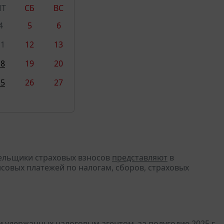
ПТ
СБ
ВС
4
5
6
11
12
13
18
19
20
25
26
27
тельщики страховых взносов
представляют
в
совых платежей по налогам, сборов, страховых
 удержанных налоговым агентом, за полугодие 2025 г.