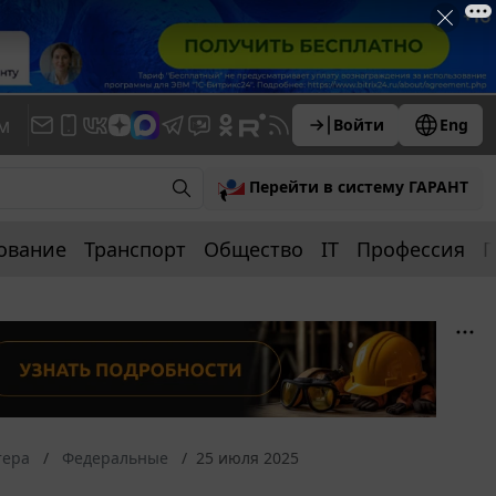
м
Войти
Eng
Перейти в систему ГАРАНТ
ование
Транспорт
Общество
IT
Профессия
П
тера
Федеральные
25 июля 2025