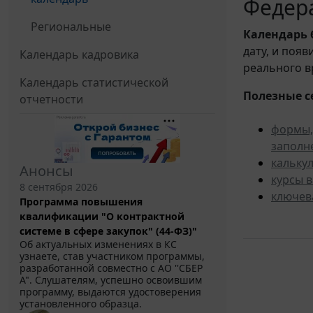
Федера
Региональные
Календарь
дату, и поя
Календарь кадровика
реального в
Календарь статистической
Полезные с
отчетности
формы,
заполн
кальку
Анонсы
курсы 
8 сентября 2026
ключев
Программа повышения
квалификации "О контрактной
системе в сфере закупок" (44-ФЗ)"
Об актуальных изменениях в КС
узнаете, став участником программы,
разработанной совместно с АО ''СБЕР
А". Слушателям, успешно освоившим
программу, выдаются удостоверения
установленного образца.