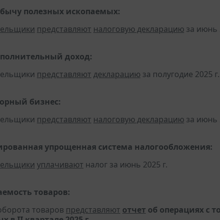
обычу полезных ископаемых:
тельщики
представляют
налоговую декларацию
за июнь 
ополнительный доход:
ательщики
представляют
декларацию
за полугодие 2025 г.
горный бизнес:
ательщики
представляют
налоговую декларацию
за июнь 
рованная упрощенная система налогообложения:
тельщики
уплачивают
налог за июнь 2025 г.
емость товаров:
борота товаров
представляют
отчет
об операциях с 
 в II квартале 2025 г.