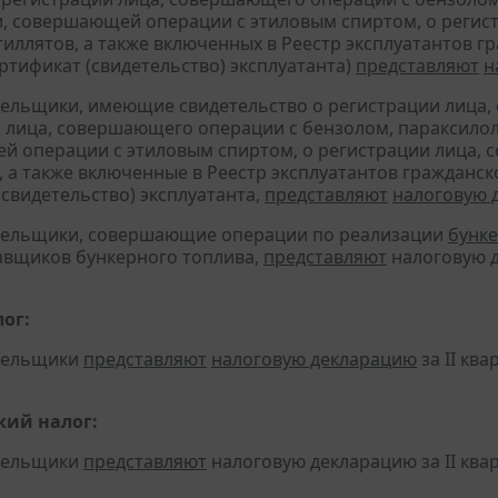
, совершающей операции с этиловым спиртом, о регис
тиллятов, а также включенных в Реестр эксплуатантов 
тификат (свидетельство) эксплуатанта)
представляют
н
тельщики, имеющие свидетельство о регистрации лица
 лица, совершающего операции с бензолом, параксилол
 операции с этиловым спиртом, о регистрации лица, 
, а также включенные в Реестр эксплуатантов граждан
(свидетельство) эксплуатанта,
представляют
налоговую 
ательщики, совершающие операции по реализации
бунке
авщиков бункерного топлива,
представляют
налоговую д
ог:
ательщики
представляют
налоговую декларацию
за II ква
кий налог:
ательщики
представляют
налоговую декларацию за II квар