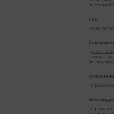
по форме 6
НДС:
-
налогопла
Страховые 
-
плательщи
физических 
вознагражден
Страховани
-
страховате
Индивидуа
- страховат
на другую п