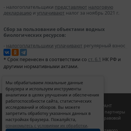
- налогоплательщики
представляют
налоговую
декларацию
и
уплачивают
налог за ноябрь 2021 г.
Сбор за пользование объектами водных
биологических ресурсов:
-
налогоплательщики
уплачивают
регулярный взнос
* Срок перенесен в соответствии со
ст. 6.1
НК РФ и
другими нормативными актами.
Мы обрабатываем локальные данные
браузера и используем инструменты
аналитики в целях улучшения и обеспечения
работоспособности сайта, статистических
© ООО "НПП "ГАРАНТ-СЕРВИС", 2026. Система ГАРАНТ
исследований и обзоров. Вы можете
выпускается с 1990 года. Компания "Гарант" и ее партнеры
запретить обработку указанных данных в
являются участниками Российской ассоциации правовой
настройках браузера. Пожалуйста,
информации ГАРАНТ.
ознакомьтесь с условиями их обработки
.
Портал ГАРАНТ.РУ зарегистрирован в качестве сетевого