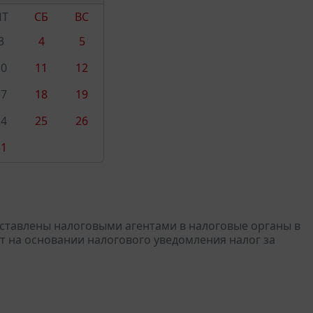
ПТ
СБ
ВС
3
4
5
10
11
12
17
18
19
24
25
26
31
дставлены налоговыми агентами в налоговые органы в
т на основании налогового уведомления налог за