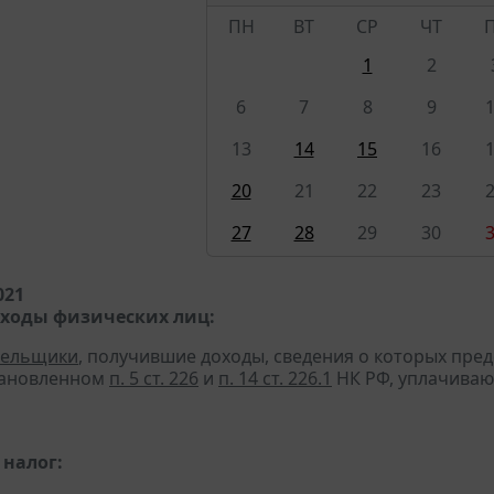
ПН
ВТ
СР
ЧТ
1
2
6
7
8
9
13
14
15
16
20
21
22
23
27
28
29
30
021
оходы физических лиц:
тельщики
, получившие доходы, сведения о которых пре
тановленном
п. 5 ст. 226
и
п. 14 ст. 226.1
НК РФ, уплачиваю
налог: