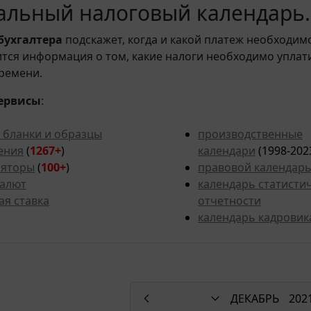
льный налоговый календарь. 
бухгалтера
подскажет, когда и какой платеж необходи
вится информация о том, какие налоги необходимо уплат
ремени.
ервисы
:
 бланки и образцы
производственные
ения
(
1267+
)
календари
(1998-202
ляторы
(
100+
)
правовой календар
валют
календарь статисти
ая ставка
отчетности
календарь кадровик
ДЕКАБРЬ
202