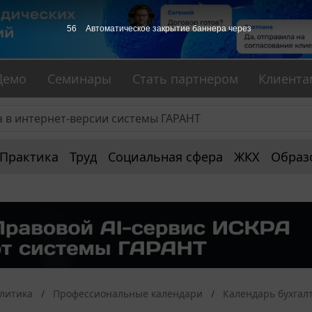
56
Автоматическое закрытие баннера через
Демо
Семинары
Стать партнером
Клиента
Практика
Труд
Социальная сфера
ЖКХ
Образ
алитика
Профессиональные календари
Календарь бухгал