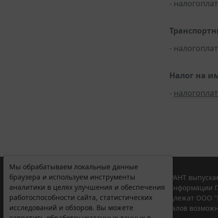
- налогопла
Транспортн
- налогопла
Налог на и
-
налогопла
Мы обрабатываем локальные данные
браузера и используем инструменты
© ООО "НПП "ГАРАНТ-СЕРВИС", 2026. Система ГАРАНТ выпускае
аналитики в целях улучшения и обеспечения
участниками Российской ассоциации правовой информации Г
работоспособности сайта, статистических
Все права на материалы сайта ГАРАНТ.РУ принадлежат ООО "
исследований и обзоров. Вы можете
Полное или частичное воспроизведение материалов возможн
запретить обработку указанных данных в