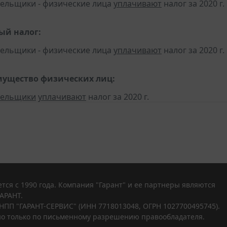
тельщики - физические лица
уплачивают
налог за 2020 г.
ый налог:
тельщики - физические лица
уплачивают
налог за 2020 г.
мущество физических лиц:
тельщики
уплачивают
налог за 2020 г.
тся с 1990 года. Компания "Гарант" и ее партнеры являются
АРАНТ.
НПП "ГАРАНТ-СЕРВИС" (ИНН 7718013048, ОГРН 1027700495745).
о только по письменному разрешению правообладателя.