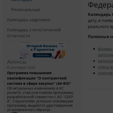
Федера
Региональные
Календарь
Календарь кадровика
дату, и поя
реального в
Календарь статистической
отчетности
Полезные с
формы,
заполн
кальку
Анонсы
курсы 
8 сентября 2026
ключев
Программа повышения
квалификации "О контрактной
системе в сфере закупок" (44-ФЗ)"
Об актуальных изменениях в КС
узнаете, став участником программы,
разработанной совместно с АО ''СБЕР
А". Слушателям, успешно освоившим
программу, выдаются удостоверения
установленного образца.