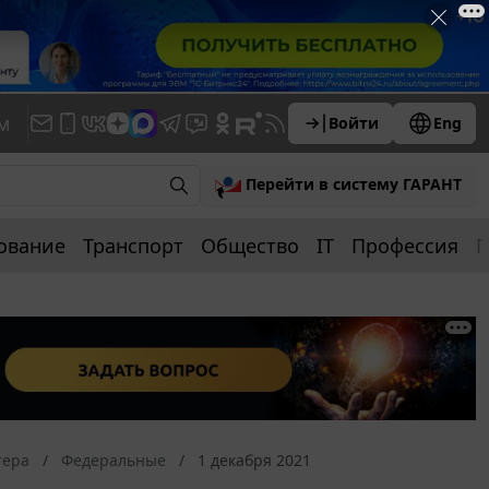
м
Войти
Eng
Перейти в систему ГАРАНТ
ование
Транспорт
Общество
IT
Профессия
П
тера
Федеральные
1 декабря 2021