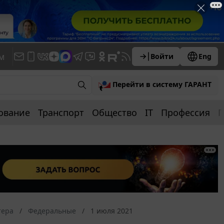
м
Войти
Eng
Перейти в систему ГАРАНТ
ование
Транспорт
Общество
IT
Профессия
П
тера
Федеральные
1 июля 2021