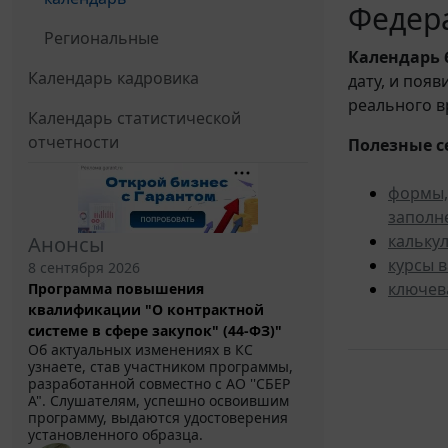
Федера
Региональные
Календарь
Календарь кадровика
дату, и поя
реального в
Календарь статистической
отчетности
Полезные с
формы,
заполн
кальку
Анонсы
курсы 
8 сентября 2026
ключев
Программа повышения
квалификации "О контрактной
системе в сфере закупок" (44-ФЗ)"
Об актуальных изменениях в КС
узнаете, став участником программы,
разработанной совместно с АО ''СБЕР
А". Слушателям, успешно освоившим
программу, выдаются удостоверения
установленного образца.