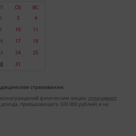
ПТ
СБ
ВС
2
3
4
9
10
11
16
17
18
23
24
25
30
31
едицинское страхование:
 вознаграждений физическим лицам,
уплачивают
ы дохода, превышающего 300 000 рублей) и на