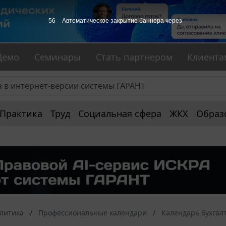
56
Автоматическое закрытие баннера через
Демо
Семинары
Стать партнером
Клиента
Практика
Труд
Социальная сфера
ЖКХ
Образ
алитика
Профессиональные календари
Календарь бухгал