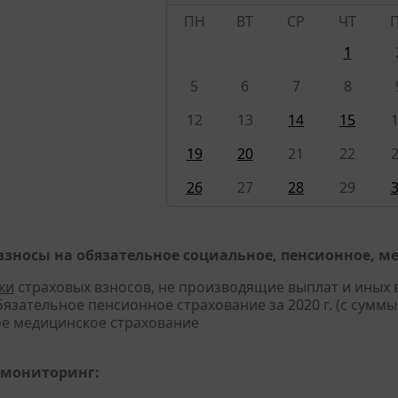
ПН
ВТ
СР
ЧТ
1
5
6
7
8
12
13
14
15
19
20
21
22
26
27
28
29
взносы на обязательное социальное, пенсионное, м
ки
страховых взносов, не производящие выплат и иных
бязательное пенсионное страхование за 2020 г. (с сумм
е медицинское страхование
 мониторинг: