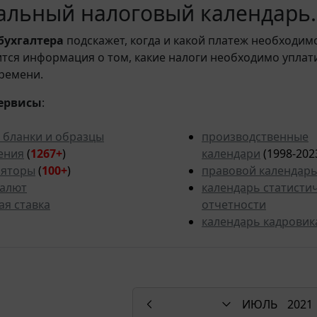
льный налоговый календарь. 
бухгалтера
подскажет, когда и какой платеж необходи
вится информация о том, какие налоги необходимо уплат
ремени.
ервисы
:
 бланки и образцы
производственные
ения
(
1267+
)
календари
(1998-202
ляторы
(
100+
)
правовой календар
валют
календарь статисти
ая ставка
отчетности
календарь кадровик
ИЮЛЬ
2021