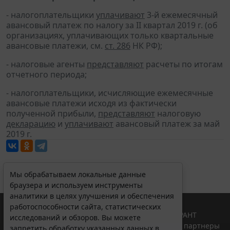
- налогоплательщики
уплачивают
3-й ежемесячный
авансовый платеж по налогу за II квартал 2019 г. (об
организациях, уплачивающих только квартальные
авансовые платежи, см.
ст. 286
НК РФ);
- налоговые агенты
представляют
расчеты по итогам
отчетного периода;
- налогоплательщики, исчисляющие ежемесячные
авансовые платежи исходя из фактически
полученной прибыли,
представляют
налоговую
декларацию
и
уплачивают
авансовый платеж за май
2019 г.
Мы обрабатываем локальные данные
браузера и используем инструменты
аналитики в целях улучшения и обеспечения
работоспособности сайта, статистических
© ООО "НПП "ГАРАНТ-СЕРВИС", 2026. Система ГАРАНТ
исследований и обзоров. Вы можете
выпускается с 1990 года. Компания "Гарант" и ее партнеры
запретить обработку указанных данных в