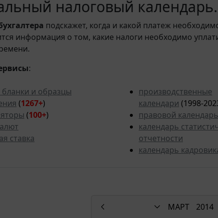
льный налоговый календарь. 
бухгалтера
подскажет, когда и какой платеж необходи
вится информация о том, какие налоги необходимо уплат
ремени.
ервисы
:
 бланки и образцы
производственные
ения
(
1267+
)
календари
(1998-202
ляторы
(
100+
)
правовой календар
валют
календарь статисти
ая ставка
отчетности
календарь кадровик
МАРТ
2014