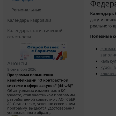
Федера
Региональные
Календарь
дату, и поя
Календарь кадровика
реального в
Календарь статистической
Полезные с
отчетности
формы,
заполн
кальку
Анонсы
курсы 
8 сентября 2026
ключев
Программа повышения
квалификации "О контрактной
системе в сфере закупок" (44-ФЗ)"
Об актуальных изменениях в КС
узнаете, став участником программы,
разработанной совместно с АО ''СБЕР
А". Слушателям, успешно освоившим
программу, выдаются удостоверения
установленного образца.