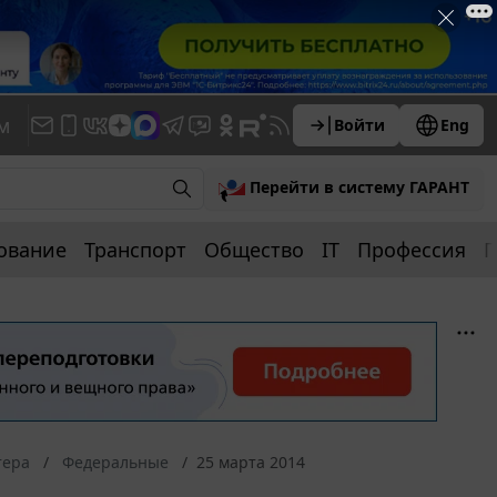
м
Войти
Eng
Перейти в систему ГАРАНТ
ование
Транспорт
Общество
IT
Профессия
П
тера
Федеральные
25 марта 2014