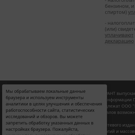
- налогопла
бензином, и
спиртом)
уп
- налогопла
(или) свиде
уплачивают
декларацию
Мы обрабатываем локальные данные
© ООО "НПП "ГАРАНТ-СЕРВИС", 2026. Система ГАРАНТ выпускае
браузера и используем инструменты
участниками Российской ассоциации правовой информации Г
аналитики в целях улучшения и обеспечения
Все права на материалы сайта ГАРАНТ.РУ принадлежат ООО "
работоспособности сайта, статистических
Полное или частичное воспроизведение материалов возможн
исследований и обзоров. Вы можете
Правила использования портала.
запретить обработку указанных данных в
Портал ГАРАНТ.РУ зарегистрирован в качестве сетевого изда
настройках браузера. Пожалуйста,
надзору в сфере связи,информационных технологий и массо