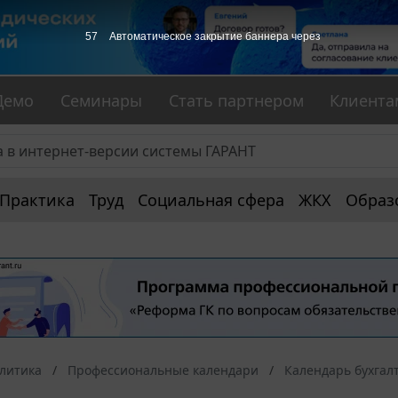
57
Автоматическое закрытие баннера через
Демо
Семинары
Стать партнером
Клиента
Практика
Труд
Социальная сфера
ЖКХ
Образ
алитика
Профессиональные календари
Календарь бухгал