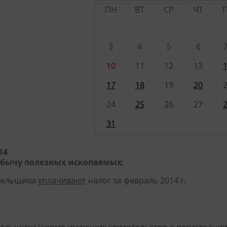
ПН
ВТ
СР
ЧТ
3
4
5
6
10
11
12
13
17
18
19
20
24
25
26
27
31
14
обычу полезных ископаемых:
ательщики
уплачивают
налог за февраль 2014 г.