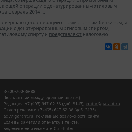
и лица, совершающего операции с прямогонным
ершающей операции с денатурированным этиловым
ю
за февраль 2014 г.;
, совершающего операции с прямогонным бензином, и
ерации с денатурированным этиловым спиртом,
 этиловому спирту и
представляют
налоговую
8-800-200-88-88
(бесплатный междугородный звонок)
Редакция: +7 (495) 647-62-38 (доб. 3145),
editor@garant.ru
Отдел рекламы: +7 (495) 647-62-38 (доб. 3136),
adv@garant.ru
.
Рекламные возможности сайта
Если вы заметили опечатку в тексте,
выделите ее и нажмите Ctrl+Enter