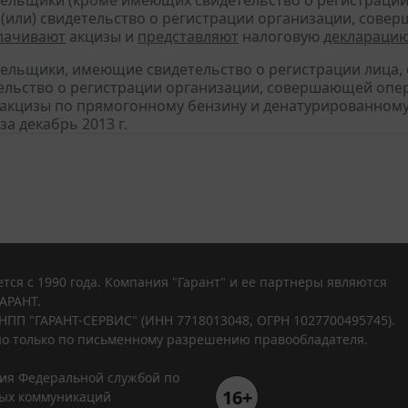
тельщики (кроме имеющих свидетельство о регистраци
 (или) свидетельство о регистрации организации, сов
лачивают
акцизы и
представляют
налоговую
деклараци
тельщики, имеющие свидетельство о регистрации лица
тельство о регистрации организации, совершающей оп
акцизы по прямогонному бензину и денатурированному
за декабрь 2013 г.
тся с 1990 года. Компания "Гарант" и ее партнеры являются
АРАНТ.
НПП "ГАРАНТ-СЕРВИС" (ИНН 7718013048, ОГРН 1027700495745).
о только по письменному разрешению правообладателя.
ния Федеральной службой по
16+
вых коммуникаций