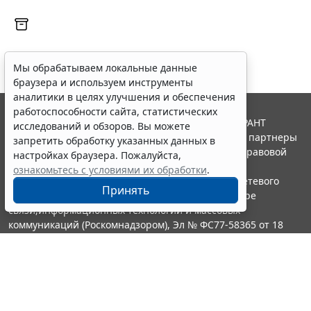
Мы обрабатываем локальные данные
браузера и используем инструменты
аналитики в целях улучшения и обеспечения
работоспособности сайта, статистических
© ООО "НПП "ГАРАНТ-СЕРВИС", 2026. Система ГАРАНТ
исследований и обзоров. Вы можете
выпускается с 1990 года. Компания "Гарант" и ее партнеры
запретить обработку указанных данных в
являются участниками Российской ассоциации правовой
настройках браузера. Пожалуйста,
информации ГАРАНТ.
ознакомьтесь с условиями их обработки
.
Портал ГАРАНТ.РУ зарегистрирован в качестве сетевого
Принять
издания Федеральной службой по надзору в сфере
связи,информационных технологий и массовых
коммуникаций (Роскомнадзором), Эл № ФС77-58365 от 18
июня 2014 года.
16+
Контакты
8-800-200-88-88