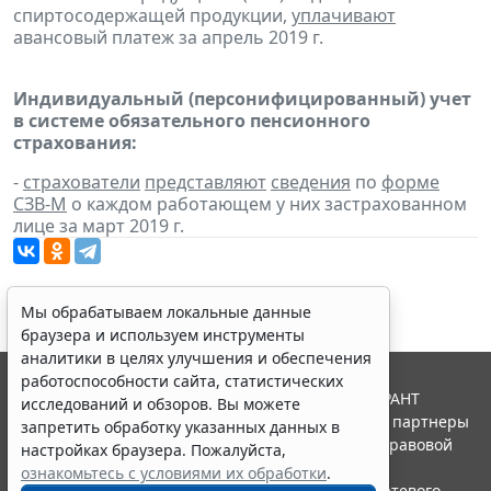
спиртосодержащей продукции,
уплачивают
авансовый платеж за апрель 2019 г.
Индивидуальный (персонифицированный) учет
в системе обязательного пенсионного
страхования:
-
страхователи
представляют
сведения
по
форме
СЗВ-М
о каждом работающем у них застрахованном
лице за март 2019 г.
Мы обрабатываем локальные данные
браузера и используем инструменты
аналитики в целях улучшения и обеспечения
работоспособности сайта, статистических
© ООО "НПП "ГАРАНТ-СЕРВИС", 2026. Система ГАРАНТ
исследований и обзоров. Вы можете
выпускается с 1990 года. Компания "Гарант" и ее партнеры
запретить обработку указанных данных в
являются участниками Российской ассоциации правовой
настройках браузера. Пожалуйста,
информации ГАРАНТ.
ознакомьтесь с условиями их обработки
.
Портал ГАРАНТ.РУ зарегистрирован в качестве сетевого