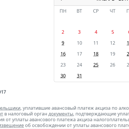
ПН
ВТ
СР
ЧТ
2
3
4
5
9
10
11
12
16
17
18
19
23
24
25
26
30
31
017
тельщики
, уплатившие авансовый платеж акциза по алк
ют
в налоговый орган
документы
, подтверждающие уплату
я от уплаты авансового платежа акциза налогоплател
извещение
об освобождении от уплаты авансового плат