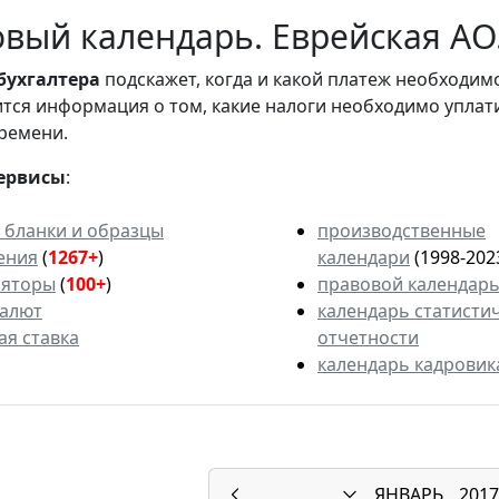
вый календарь. Еврейская АО.
бухгалтера
подскажет, когда и какой платеж необходи
вится информация о том, какие налоги необходимо уплат
ремени.
ервисы
:
 бланки и образцы
производственные
ения
(
1267+
)
календари
(1998-202
ляторы
(
100+
)
правовой календар
валют
календарь статисти
ая ставка
отчетности
календарь кадровик
ЯНВАРЬ
2017