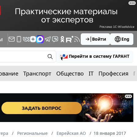
м
Войти
Eng
Перейти в систему ГАРАНТ
ование
Транспорт
Общество
IT
Профессия
П
тера
Региональные
Еврейская АО
18 января 2017