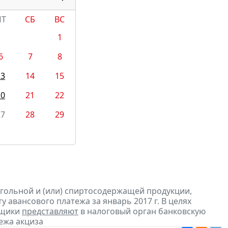
ПТ
СБ
ВС
1
6
7
8
13
14
15
20
21
22
27
28
29
огольной и (или) спиртосодержащей продукции,
 авансового платежа за январь 2017 г. В целях
ьщики
представляют
в налоговый орган банковскую
ежа акциза