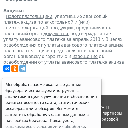
Акцизы:
-
налогоплательщики
, уплатившие авансовый
платеж акциза по алкогольной и (или)
спиртосодержащей продукции,
представляют
в
налоговый орган
документы
, подтверждающие
уплату авансового платежа за апрель 2013 г. В целях
освобождения от уплаты авансового платежа акциза
налогоплательщики
представляют
в налоговый
орган банковскую гарантию и
извещение
об
освобождении от уплаты авансового платежа акциза
Мы обрабатываем локальные данные
браузера и используем инструменты
аналитики в целях улучшения и обеспечения
работоспособности сайта, статистических
© ООО "НПП "ГАРАНТ-СЕРВИС", 2026. Система ГАРАНТ
исследований и обзоров. Вы можете
выпускается с 1990 года. Компания "Гарант" и ее партнеры
запретить обработку указанных данных в
являются участниками Российской ассоциации правовой
настройках браузера. Пожалуйста,
информации ГАРАНТ.
ознакомьтесь с условиями их обработки
.