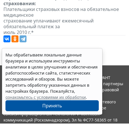
страхования:
Плательщики страховых взносов на обязательное
медицинское
страхование уплачивают ежемесячный
обязательный платеж за
июль 2010 г.*
Мы обрабатываем локальные данные
браузера и используем инструменты
аналитики в целях улучшения и обеспечения
работоспособности сайта, статистических
© ООО "НПП "ГАРАНТ-СЕРВИС", 2026. Система ГАРАНТ
исследований и обзоров. Вы можете
выпускается с 1990 года. Компания "Гарант" и ее партнеры
запретить обработку указанных данных в
являются участниками Российской ассоциации правовой
настройках браузера. Пожалуйста,
информации ГАРАНТ.
ознакомьтесь с условиями их обработки
.
Портал ГАРАНТ.РУ зарегистрирован в качестве сетевого
Принять
издания Федеральной службой по надзору в сфере
связи,информационных технологий и массовых
коммуникаций (Роскомнадзором), Эл № ФС77-58365 от 18
июня 2014 года.