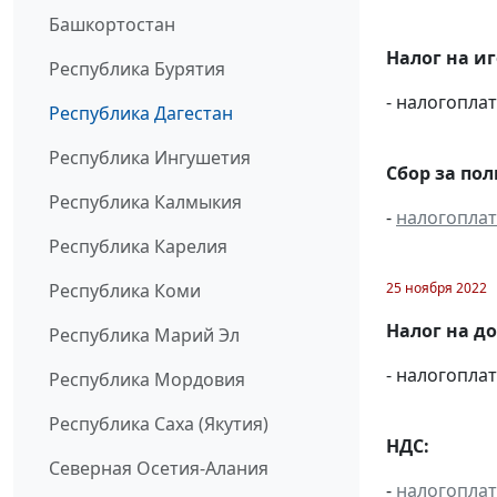
Башкортостан
Налог на и
Республика Бурятия
- налогопл
Республика Дагестан
Республика Ингушетия
Сбор за по
Республика Калмыкия
-
налогопла
Республика Карелия
25 ноября 2022
Республика Коми
Налог на д
Республика Марий Эл
- налогопл
Республика Мордовия
Республика Саха (Якутия)
НДС:
Северная Осетия-Алания
-
налогопла