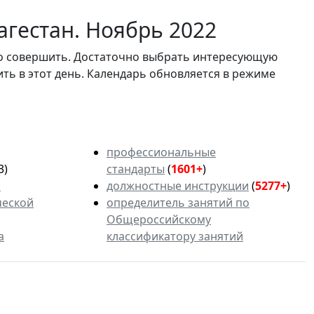
агестан. Ноябрь 2022
мо совершить. Достаточно выбрать интересующую
ить в этот день. Календарь обновляется в режиме
профессиональные
3)
стандарты
(
1601+
)
ь
должностные инструкции
(
5277+
)
ческой
определитель занятий по
Общероссийскому
а
классификатору занятий