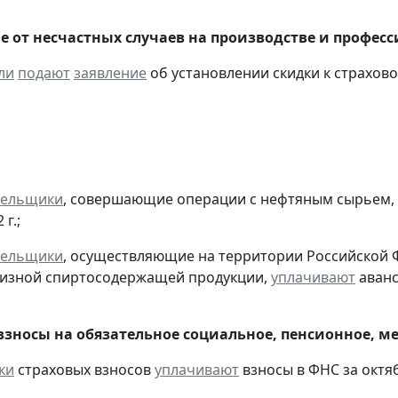
е от несчастных случаев на производстве и профес
ли
подают
заявление
об установлении скидки к страховом
тельщики
, совершающие операции с нефтяным сырьем,
г.;
тельщики
, осуществляющие на территории Российской 
цизной спиртосодержащей продукции,
уплачивают
аванс
взносы на обязательное социальное, пенсионное, м
ки
страховых взносов
уплачивают
взносы в ФНС за октяб