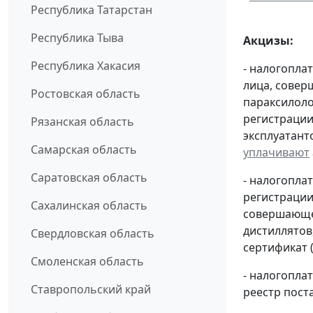
Республика Татарстан
Республика Тыва
Акцизы:
Республика Хакасия
- налогопла
лица, совер
Ростовская область
параксилоло
регистрации
Рязанская область
эксплуатант
Самарская область
уплачивают
Саратовская область
- налогопла
регистрации
Сахалинская область
совершающей
дистиллятов
Свердловская область
сертификат 
Смоленская область
- налогопл
Ставропольский край
реестр пост