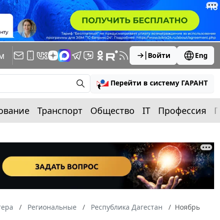
м
Войти
Eng
Перейти в систему ГАРАНТ
ование
Транспорт
Общество
IT
Профессия
П
тера
Региональные
Республика Дагестан
Ноябрь