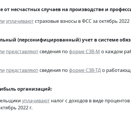
е от несчастных случаев на производстве и профес
ли
уплачивают
страховые взносы в ФСС за октябрь 2022 
ьный (персонифицированный) учет в системе обяза
ли
представляют
сведения по
форме СЗВ-М
о каждом ра
ли
представляют
сведения по
форме СЗВ-ТД
о работающих
рибыль организаций:
ательщики
уплачивают
налог с доходов в виде проценто
ктябрь 2022 г.