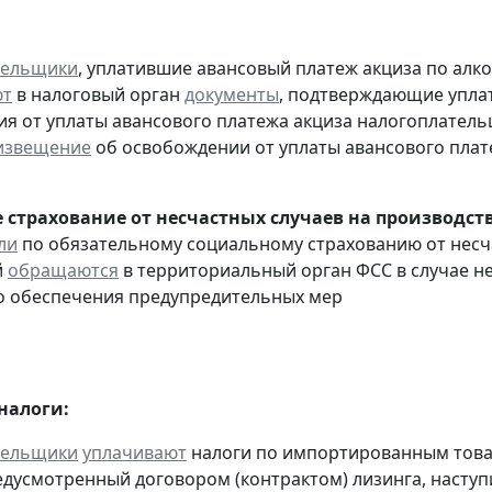
тельщики
, уплатившие авансовый платеж акциза по алк
ют
в налоговый орган
документы
, подтверждающие уплату
я от уплаты авансового платежа акциза налогоплател
извещение
об освобождении от уплаты авансового плат
 страхование от несчастных случаев на производст
ли
по обязательному социальному страхованию от несч
й
обращаются
в территориальный орган ФСС в случае н
о обеспечения предупредительных мер
налоги:
тельщики
уплачивают
налоги по импортированным товара
едусмотренный договором (контрактом) лизинга, наступ