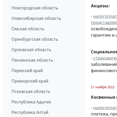
Акцизы:
Новгородская область
-
налогопла
Новосибирская область
представля
освобождени
Омская область
гарантию и
Оренбургская область
Орловская область
Социальное
-
страховате
Пензенская область
заболевани
финансовог
Пермский край
Приморский край
21 ноября 2022
Псковская область
Косвенные 
Республика Адыгея
-
налогопла
Республика Алтай
платежа, пр