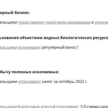
горный бизнес:
ательщики
представляют
налоговую декларацию
и
уплач
льзование объектами водных биологических ресурсо
тельщики
уплачивают
регулярный взнос
*
обычу полезных ископаемых:
ательщики
уплачивают
налог за октябрь 2022 г.
тельщики
(
налоговые агенты
)
уплачивают
1/3 суммы налог