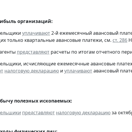
рибыль организаций:
ательщики
уплачивают
2-й ежемесячный авансовый платеж 
х только квартальные авансовые платежи, см.
ст. 286
Н
 агенты
представляют
расчеты по итогам отчетного пери
тельщики, исчисляющие ежемесячные авансовые платеж
ют
налоговую декларацию
и
уплачивают
авансовый платеж
обычу полезных ископаемых:
тельщики
представляют
налоговую декларацию
за октябр
оходы физических лиц: