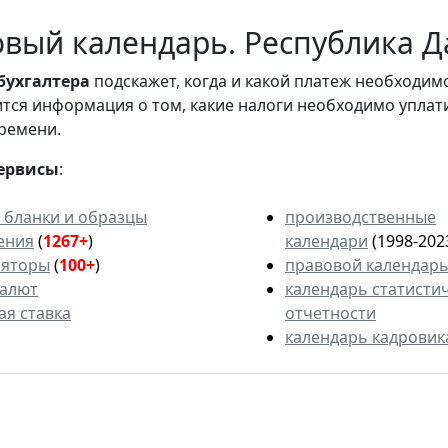
вый календарь. Республика Д
бухгалтера
подскажет, когда и какой платеж необходи
вится информация о том, какие налоги необходимо уплат
ремени.
ервисы
:
 бланки и образцы
производственные
ения
(
1267+
)
календари
(1998-202
ляторы
(
100+
)
правовой календар
валют
календарь статисти
ая ставка
отчетности
календарь кадровик