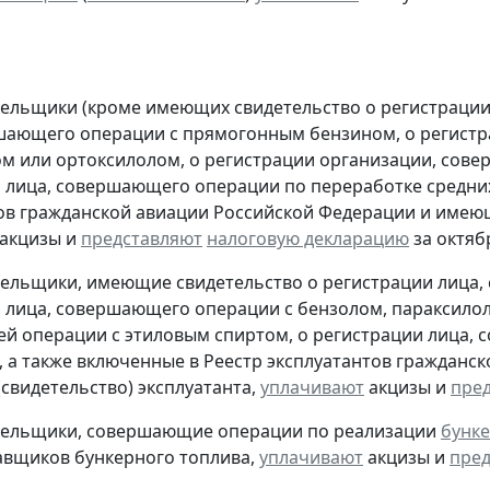
тельщики (кроме имеющих свидетельство о регистрации
шающего операции с прямогонным бензином, о регистр
м или ортоксилолом, о регистрации организации, сов
 лица, совершающего операции по переработке средних
ов гражданской авиации Российской Федерации и имеющ
акцизы и
представляют
налоговую декларацию
за октябр
тельщики, имеющие свидетельство о регистрации лица
 лица, совершающего операции с бензолом, параксилол
 операции с этиловым спиртом, о регистрации лица, 
, а также включенные в Реестр эксплуатантов граждан
(свидетельство) эксплуатанта,
уплачивают
акцизы и
пре
ательщики, совершающие операции по реализации
бунке
авщиков бункерного топлива,
уплачивают
акцизы и
пред