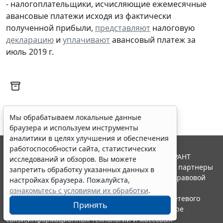
- налогоплательщики, исчисляющие ежемесячные
авансовые платежи исходя из фактически
полученной прибыли,
представляют
налоговую
декларацию
и
уплачивают
авансовый платеж за
июль 2019 г.
Мы обрабатываем локальные данные
браузера и используем инструменты
аналитики в целях улучшения и обеспечения
работоспособности сайта, статистических
© ООО "НПП "ГАРАНТ-СЕРВИС", 2026. Система ГАРАНТ
исследований и обзоров. Вы можете
выпускается с 1990 года. Компания "Гарант" и ее партнеры
запретить обработку указанных данных в
являются участниками Российской ассоциации правовой
настройках браузера. Пожалуйста,
информации ГАРАНТ.
ознакомьтесь с условиями их обработки
.
Портал ГАРАНТ.РУ зарегистрирован в качестве сетевого
Принять
издания Федеральной службой по надзору в сфере
связи,информационных технологий и массовых