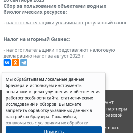
20 сентября 2023
Сбор за пользование объектами водных
биологических ресурсов:
-
налогоплательщики
уплачивают
регулярный взнос
Налог на игорный бизнес:
- налогоплательщики
представляют
налоговую
декларацию
налог за август 2023 г.
Мы обрабатываем локальные данные
браузера и используем инструменты
аналитики в целях улучшения и обеспечения
работоспособности сайта, статистических
© ООО "НПП "ГАРАНТ-СЕРВИС", 2026. Система ГАРАНТ
исследований и обзоров. Вы можете
выпускается с 1990 года. Компания "Гарант" и ее партнеры
запретить обработку указанных данных в
являются участниками Российской ассоциации правовой
настройках браузера. Пожалуйста,
информации ГАРАНТ.
ознакомьтесь с условиями их обработки
.
Портал ГАРАНТ.РУ зарегистрирован в качестве сетевого
Принять