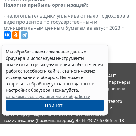
Налог на прибыль организаций:
- налогоплательщики
уплачивают
налог с доходов в
виде процентов по государственным и
муниципальным ценным бумагам за август 2023 г.
Мы обрабатываем локальные данные
браузера и используем инструменты
аналитики в целях улучшения и обеспечения
работоспособности сайта, статистических
© ООО "НПП "ГАРАНТ-СЕРВИС", 2026. Система ГАРАНТ
исследований и обзоров. Вы можете
выпускается с 1990 года. Компания "Гарант" и ее партнеры
запретить обработку указанных данных в
являются участниками Российской ассоциации правовой
настройках браузера. Пожалуйста,
информации ГАРАНТ.
ознакомьтесь с условиями их обработки
.
Портал ГАРАНТ.РУ зарегистрирован в качестве сетевого
Принять
издания Федеральной службой по надзору в сфере
связи,информационных технологий и массовых
коммуникаций (Роскомнадзором), Эл № ФС77-58365 от 18
июня 2014 года.