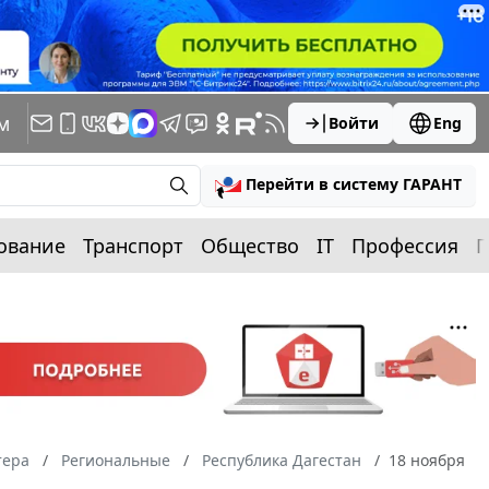
м
Войти
Eng
Перейти в систему ГАРАНТ
ование
Транспорт
Общество
IT
Профессия
П
тера
Региональные
Республика Дагестан
18 ноября