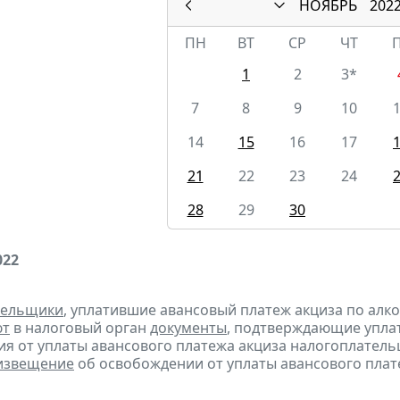
НОЯБРЬ
202
ПН
ВТ
СР
ЧТ
1
2
3*
7
8
9
10
14
15
16
17
21
22
23
24
28
29
30
022
тельщики
, уплатившие авансовый платеж акциза по алк
ют
в налоговый орган
документы
, подтверждающие уплату
я от уплаты авансового платежа акциза налогоплател
извещение
об освобождении от уплаты авансового плат