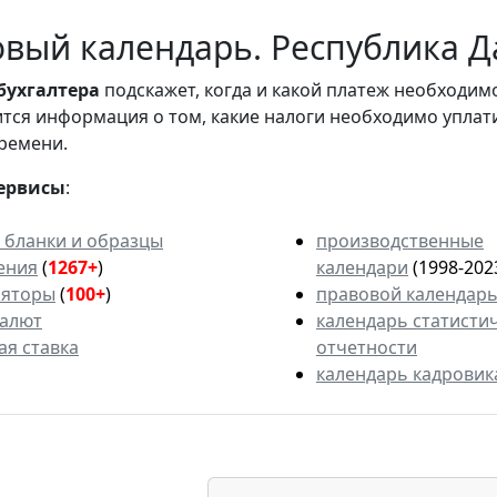
вый календарь. Республика Да
бухгалтера
подскажет, когда и какой платеж необходи
вится информация о том, какие налоги необходимо уплат
ремени.
ервисы
:
 бланки и образцы
производственные
ения
(
1267+
)
календари
(1998-202
ляторы
(
100+
)
правовой календар
валют
календарь статисти
ая ставка
отчетности
календарь кадровик