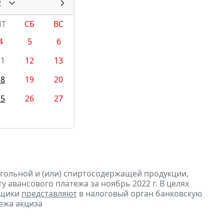
2
ПТ
СБ
ВС
4
5
6
11
12
13
18
19
20
25
26
27
огольной и (или) спиртосодержащей продукции,
 авансового платежа за ноябрь 2022 г. В целях
ьщики
представляют
в налоговый орган банковскую
ежа акциза