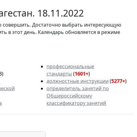
гестан. 18.11.2022
мо совершить. Достаточно выбрать интересующую
ить в этот день. Календарь обновляется в режиме
профессиональные
3)
стандарты
(
1601+
)
ь
должностные инструкции
(
5277+
)
ческой
определитель занятий по
Общероссийскому
а
классификатору занятий