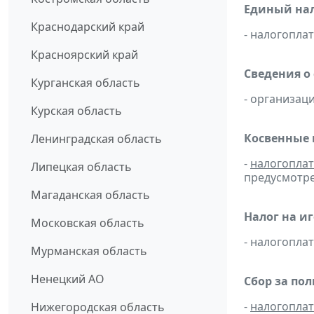
Единый нал
Краснодарский край
- налогопл
Красноярский край
Сведения о
Курганская область
- организаци
Курская область
Косвенные 
Ленинградская область
-
налогопла
Липецкая область
предусмотре
Магаданская область
Налог на и
Московская область
- налогопл
Мурманская область
Ненецкий АО
Сбор за по
-
налогопла
Нижегородская область