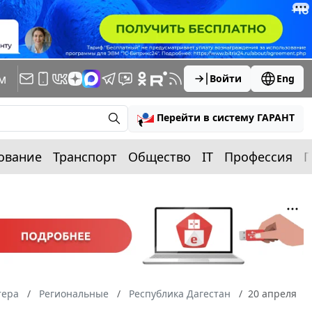
м
Войти
Eng
Перейти в систему ГАРАНТ
ование
Транспорт
Общество
IT
Профессия
П
тера
Региональные
Республика Дагестан
20 апреля