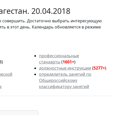
гестан. 20.04.2018
мо совершить. Достаточно выбрать интересующую
ить в этот день. Календарь обновляется в режиме
профессиональные
3)
стандарты
(
1601+
)
ь
должностные инструкции
(
5277+
)
ческой
определитель занятий по
Общероссийскому
а
классификатору занятий