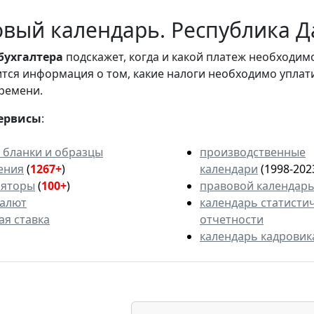
вый календарь. Республика Да
бухгалтера
подскажет, когда и какой платеж необходи
вится информация о том, какие налоги необходимо уплат
ремени.
ервисы
:
 бланки и образцы
производственные
ения
(
1267+
)
календари
(1998-202
ляторы
(
100+
)
правовой календар
валют
календарь статисти
ая ставка
отчетности
календарь кадровик