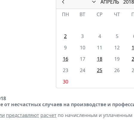
АПРЕЛЬ
2018
ПН
ВТ
СР
ЧТ
2
3
4
5
9
10
11
12
16
17
18
19
23
24
25
26
30
018
е от несчастных случаев на производстве и профес
ли
представляют
расчет
по начисленным и уплаченным с