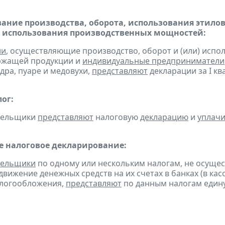
ание производства, оборота, использования этило
 использования производственных мощностей:
ии
, осуществляющие производство, оборот и (или) испо
ржащей продукции и
индивидуальные предприниматели
дра, пуаре и медовухи,
представляют
декларации за I ква
ог:
ательщики
представляют
налоговую
декларацию
и
уплач
 налоговое декларирование:
тельщики
по одному или нескольким налогам, не осуще
движение денежных средств на их счетах в банках (в ка
алогообложения,
представляют
по данным налогам един