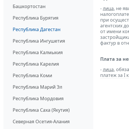
Башкортостан
-
лица
, не 
налогоплате
Республика Бурятия
при осущест
агентских д
Республика Дагестан
от имени ко
застройщик
Республика Ингушетия
фактур в от
Республика Калмыкия
Плата за н
Республика Карелия
-
лица
, обяз
платеж за I к
Республика Коми
Республика Марий Эл
Республика Мордовия
Республика Саха (Якутия)
Северная Осетия-Алания