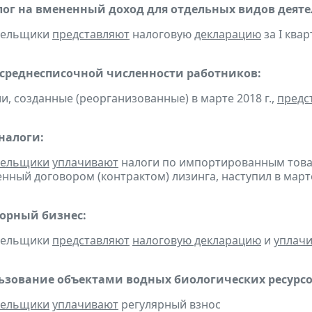
ог на вмененный доход для отдельных видов деяте
ательщики
представляют
налоговую
декларацию
за I квар
 среднесписочной численности работников:
и, созданные (реорганизованные) в марте 2018 г.,
предс
налоги:
тельщики
уплачивают
налоги по импортированным товара
нный договором (контрактом) лизинга, наступил в март
горный бизнес:
ательщики
представляют
налоговую декларацию
и
уплач
льзование объектами водных биологических ресурсо
тельщики
уплачивают
регулярный взнос