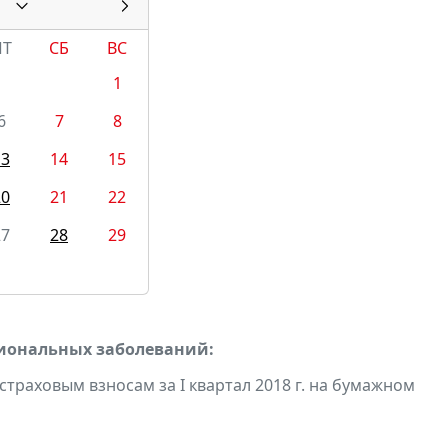
ПТ
СБ
ВС
1
6
7
8
13
14
15
20
21
22
27
28
29
сиональных заболеваний:
траховым взносам за I квартал 2018 г. на бумажном