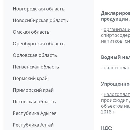
Новгородская область
Деклариров
продукции,
Новосибирская область
-
организац
Омская область
спиртосоде
напитков, си
Оренбургская область
Орловская область
Водный нал
Пензенская область
- налогопл
Пермский край
Упрощенное
Приморский край
-
налогопла
происходит 
Псковская область
объектов н
2018 г.
Республика Адыгея
Республика Алтай
НДС: