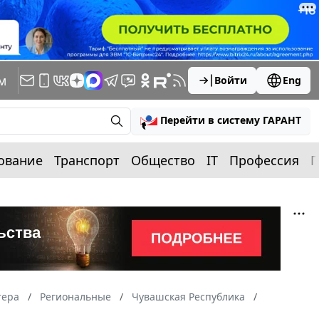
м
Войти
Eng
Перейти в систему ГАРАНТ
ование
Транспорт
Общество
IT
Профессия
П
тера
Региональные
Чувашская Республика