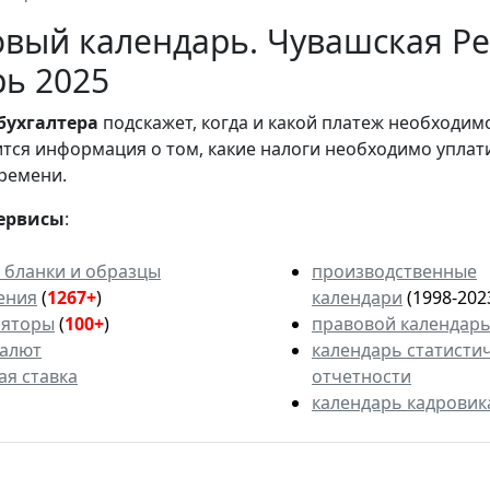
вый календарь. Чувашская Ре
ь 2025
бухгалтера
подскажет, когда и какой платеж необходи
вится информация о том, какие налоги необходимо уплат
ремени.
ервисы
:
 бланки и образцы
производственные
ения
(
1267+
)
календари
(1998-202
ляторы
(
100+
)
правовой календар
валют
календарь статисти
ая ставка
отчетности
календарь кадровик