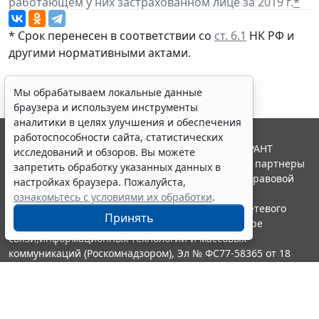
работающем у них застрахованном лице за 2019 г.
*
* Срок перенесен в соответствии со
ст. 6.1
НК РФ и
другими нормативными актами.
Мы обрабатываем локальные данные
браузера и используем инструменты
аналитики в целях улучшения и обеспечения
работоспособности сайта, статистических
© ООО "НПП "ГАРАНТ-СЕРВИС", 2026. Система ГАРАНТ
исследований и обзоров. Вы можете
выпускается с 1990 года. Компания "Гарант" и ее партнеры
запретить обработку указанных данных в
являются участниками Российской ассоциации правовой
настройках браузера. Пожалуйста,
информации ГАРАНТ.
ознакомьтесь с условиями их обработки
.
Портал ГАРАНТ.РУ зарегистрирован в качестве сетевого
Принять
издания Федеральной службой по надзору в сфере
связи,информационных технологий и массовых
коммуникаций (Роскомнадзором), Эл № ФС77-58365 от 18
июня 2014 года.
16+
Контакты
8-800-200-88-88