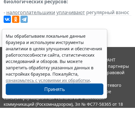
биологических ресурсов:
-
налогоплательщики
уплачивают
регулярный взнос
Мы обрабатываем локальные данные
браузера и используем инструменты
аналитики в целях улучшения и обеспечения
работоспособности сайта, статистических
© ООО "НПП "ГАРАНТ-СЕРВИС", 2026. Система ГАРАНТ
исследований и обзоров. Вы можете
выпускается с 1990 года. Компания "Гарант" и ее партнеры
запретить обработку указанных данных в
являются участниками Российской ассоциации правовой
настройках браузера. Пожалуйста,
информации ГАРАНТ.
ознакомьтесь с условиями их обработки
.
Портал ГАРАНТ.РУ зарегистрирован в качестве сетевого
Принять
издания Федеральной службой по надзору в сфере
связи,информационных технологий и массовых
коммуникаций (Роскомнадзором), Эл № ФС77-58365 от 18
июня 2014 года.
16+
Контакты
8-800-200-88-88