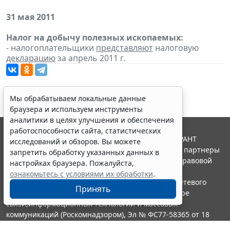
31 мая 2011
Налог на добычу полезных ископаемых:
- налогоплательщики
представляют
налоговую
декларацию
за апрель 2011 г.
Мы обрабатываем локальные данные
браузера и используем инструменты
аналитики в целях улучшения и обеспечения
работоспособности сайта, статистических
© ООО "НПП "ГАРАНТ-СЕРВИС", 2026. Система ГАРАНТ
исследований и обзоров. Вы можете
выпускается с 1990 года. Компания "Гарант" и ее партнеры
запретить обработку указанных данных в
являются участниками Российской ассоциации правовой
настройках браузера. Пожалуйста,
информации ГАРАНТ.
ознакомьтесь с условиями их обработки
.
Портал ГАРАНТ.РУ зарегистрирован в качестве сетевого
Принять
издания Федеральной службой по надзору в сфере
связи,информационных технологий и массовых
коммуникаций (Роскомнадзором), Эл № ФС77-58365 от 18
июня 2014 года.