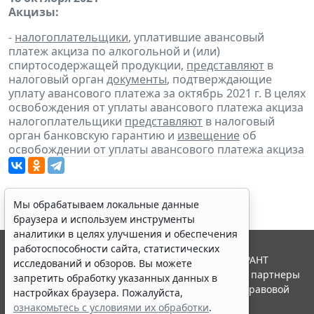
Акцизы:
-
налогоплательщики
, уплатившие авансовый
платеж акциза по алкогольной и (или)
спиртосодержащей продукции,
представляют
в
налоговый орган
документы
, подтверждающие
уплату авансового платежа за октябрь 2021 г. В целях
освобождения от уплаты авансового платежа акциза
налогоплательщики
представляют
в налоговый
орган банковскую гарантию и
извещение
об
освобождении от уплаты авансового платежа акциза
Мы обрабатываем локальные данные
браузера и используем инструменты
аналитики в целях улучшения и обеспечения
работоспособности сайта, статистических
© ООО "НПП "ГАРАНТ-СЕРВИС", 2026. Система ГАРАНТ
исследований и обзоров. Вы можете
выпускается с 1990 года. Компания "Гарант" и ее партнеры
запретить обработку указанных данных в
являются участниками Российской ассоциации правовой
настройках браузера. Пожалуйста,
информации ГАРАНТ.
ознакомьтесь с условиями их обработки
.