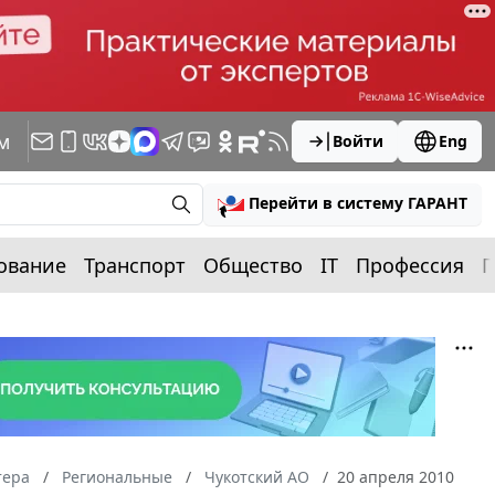
м
Войти
Eng
Перейти в систему ГАРАНТ
ование
Транспорт
Общество
IT
Профессия
П
тера
Региональные
Чукотский АО
20 апреля 2010