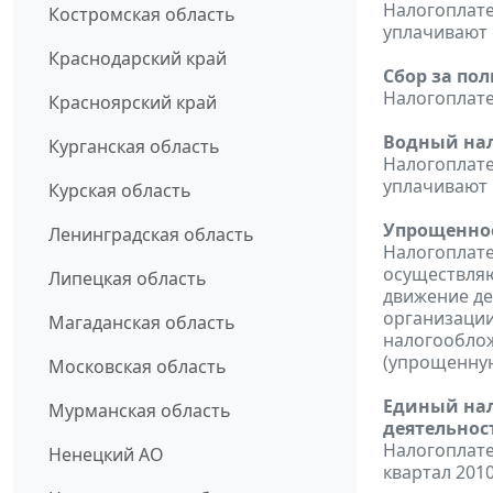
Налогоплат
Костромская область
уплачивают н
Краснодарский край
Сбор за по
Налогоплат
Красноярский край
Водный нал
Курганская область
Налогоплат
уплачивают н
Курская область
Упрощенное
Ленинградская область
Налогоплате
осуществляю
Липецкая область
движение ден
организации
Магаданская область
налогооблож
(упрощенную
Московская область
Единый нал
Мурманская область
деятельнос
Налогоплате
Ненецкий АО
квартал 2010