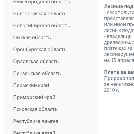
Нижегородская область
Лесные под
- лесопольз
Новгородская область
представляю
или иной пр
Новосибирская область
лесных подат
- владельцы
Омская область
древесины, 
платежах за 
Оренбургская область
лесонарушен
на 15 апреля
Орловская область
Плата за з
Пензенская область
Природополь
за негативн
Пермский край
2010 г.
Приморский край
Псковская область
Республика Адыгея
Республика Алтай