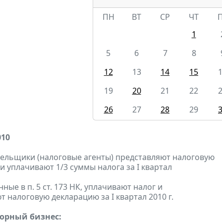
ПН
ВТ
СР
ЧТ
1
5
6
7
8
12
13
14
15
19
20
21
22
26
27
28
29
010
тельщики (налоговые агенты) представляют налоговую
и уплачивают 1/3 суммы налога за I квартал
анные в п. 5 ст. 173 НК, уплачивают налог и
 налоговую декларацию за I квартал 2010 г.
горный бизнес: