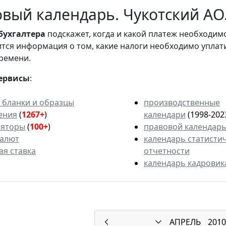
вый календарь. Чукотский АО.
бухгалтера
подскажет, когда и какой платеж необходи
вится информация о том, какие налоги необходимо уплат
ремени.
ервисы
:
 бланки и образцы
производственные
ения
(
1267+
)
календари
(1998-202
ляторы
(
100+
)
правовой календар
валют
календарь статисти
ая ставка
отчетности
календарь кадровик
АПРЕЛЬ
2010