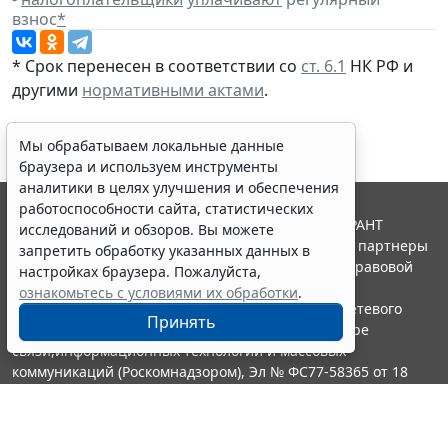
взнос
*
* Срок перенесен в соответствии со
ст. 6.1
НК РФ и
другими
нормативными актами
.
Мы обрабатываем локальные данные
браузера и используем инструменты
аналитики в целях улучшения и обеспечения
работоспособности сайта, статистических
© ООО "НПП "ГАРАНТ-СЕРВИС", 2026. Система ГАРАНТ
исследований и обзоров. Вы можете
выпускается с 1990 года. Компания "Гарант" и ее партнеры
запретить обработку указанных данных в
являются участниками Российской ассоциации правовой
настройках браузера. Пожалуйста,
информации ГАРАНТ.
ознакомьтесь с условиями их обработки
.
Портал ГАРАНТ.РУ зарегистрирован в качестве сетевого
Принять
издания Федеральной службой по надзору в сфере
связи,информационных технологий и массовых
коммуникаций (Роскомнадзором), Эл № ФС77-58365 от 18
июня 2014 года.
16+