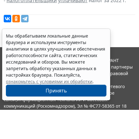
-
налогоплательщики
уплачивают
налог за 2022 г.
Мы обрабатываем локальные данные
браузера и используем инструменты
аналитики в целях улучшения и обеспечения
работоспособности сайта, статистических
© ООО "НПП "ГАРАНТ-СЕРВИС", 2026. Система ГАРАНТ
исследований и обзоров. Вы можете
выпускается с 1990 года. Компания "Гарант" и ее партнеры
запретить обработку указанных данных в
являются участниками Российской ассоциации правовой
настройках браузера. Пожалуйста,
информации ГАРАНТ.
ознакомьтесь с условиями их обработки
.
Портал ГАРАНТ.РУ зарегистрирован в качестве сетевого
Принять
издания Федеральной службой по надзору в сфере
связи,информационных технологий и массовых
коммуникаций (Роскомнадзором), Эл № ФС77-58365 от 18
июня 2014 года.
16+
Контакты
8-800-200-88-88