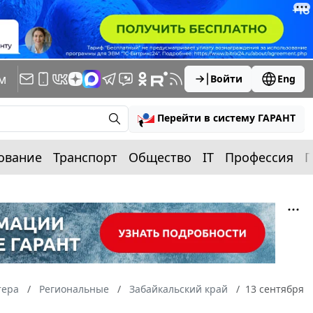
м
Войти
Eng
Перейти в систему ГАРАНТ
ование
Транспорт
Общество
IT
Профессия
П
тера
Региональные
Забайкальский край
13 сентября