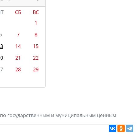
ПТ
СБ
ВС
1
6
7
8
13
14
15
20
21
22
27
28
29
в по государственным и муниципальным ценным