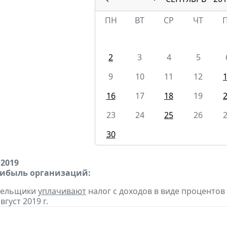
ПН
ВТ
СР
ЧТ
2
3
4
5
9
10
11
12
16
17
18
19
23
24
25
26
30
 2019
рибыль организаций:
ательщики
уплачивают
налог с доходов в виде проценто
вгуст 2019 г.