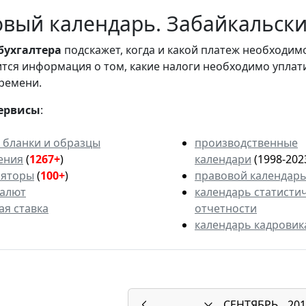
вый календарь. Забайкальский
бухгалтера
подскажет, когда и какой платеж необходи
вится информация о том, какие налоги необходимо уплат
ремени.
ервисы
:
 бланки и образцы
производственные
ения
(
1267+
)
календари
(1998-202
ляторы
(
100+
)
правовой календар
валют
календарь статисти
ая ставка
отчетности
календарь кадровик
СЕНТЯБРЬ
201