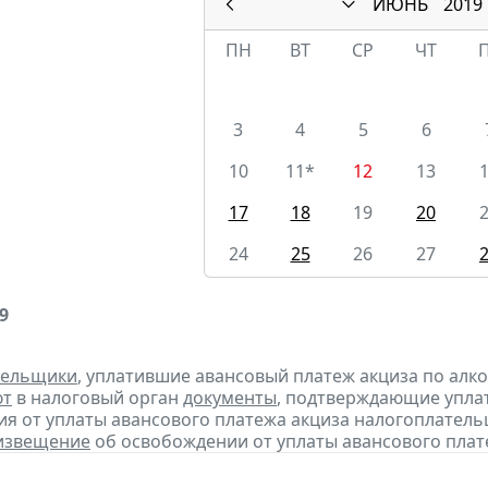
ИЮНЬ
2019
ПН
ВТ
СР
ЧТ
3
4
5
6
10
11*
12
13
17
18
19
20
24
25
26
27
9
тельщики
, уплатившие авансовый платеж акциза по алк
ют
в налоговый орган
документы
, подтверждающие уплату
я от уплаты авансового платежа акциза налогоплател
извещение
об освобождении от уплаты авансового плат