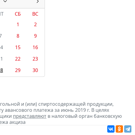
ПТ
СБ
ВС
1
2
7
8
9
14
15
16
21
22
23
28
29
30
огольной и (или) спиртосодержащей продукции,
 авансового платежа за июнь 2019 г. В целях
ьщики
представляют
в налоговый орган банковскую
ежа акциза