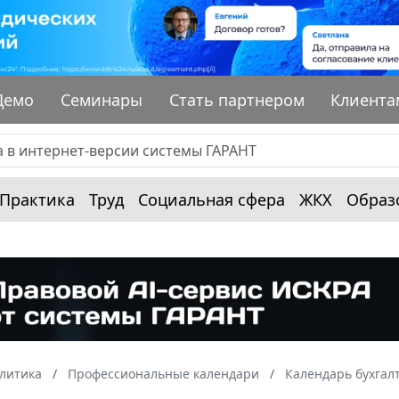
Демо
Семинары
Стать партнером
Клиента
Практика
Труд
Социальная сфера
ЖКХ
Образ
алитика
Профессиональные календари
Календарь бухгал