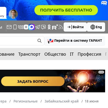
м
Войти
Eng
Перейти в систему ГАРАНТ
ование
Транспорт
Общество
IT
Профессия
П
тера
Региональные
Забайкальский край
18 июня