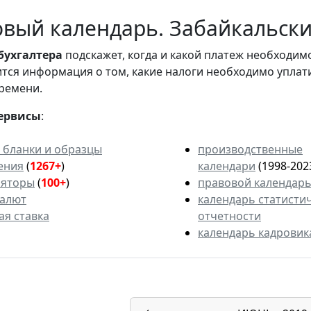
вый календарь. Забайкальский
бухгалтера
подскажет, когда и какой платеж необходи
вится информация о том, какие налоги необходимо уплат
ремени.
ервисы
:
 бланки и образцы
производственные
ения
(
1267+
)
календари
(1998-202
ляторы
(
100+
)
правовой календар
валют
календарь статисти
ая ставка
отчетности
календарь кадровик