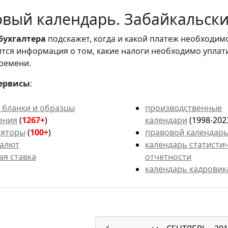
вый календарь. Забайкальский
бухгалтера
подскажет, когда и какой платеж необходи
вится информация о том, какие налоги необходимо уплат
ремени.
ервисы
:
 бланки и образцы
производственные
ения
(
1267+
)
календари
(1998-202
ляторы
(
100+
)
правовой календар
валют
календарь статисти
ая ставка
отчетности
календарь кадровик