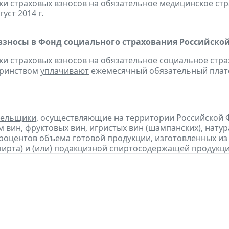
ки
страховых взносов на обязательное медицинское ст
густ 2014 г.
взносы в Фонд социального страхования Российско
ки
страховых взносов на обязательное социальное стра
еринством
уплачивают
ежемесячный обязательный платеж
тельщики
, осуществляющие на территории Российской 
 вин, фруктовых вин, игристых вин (шампанских), нату
процентов объема готовой продукции, изготовленных и
пирта) и (или) подакцизной спиртосодержащей продукц