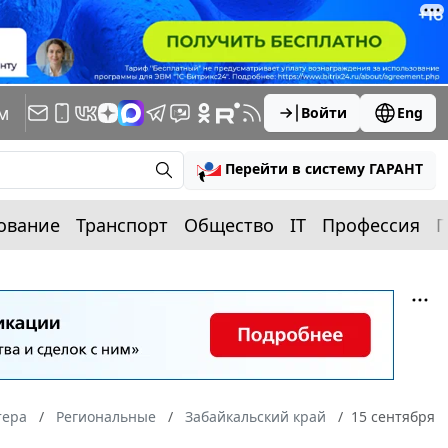
м
Войти
Eng
Перейти в систему ГАРАНТ
ование
Транспорт
Общество
IT
Профессия
П
тера
Региональные
Забайкальский край
15 сентября