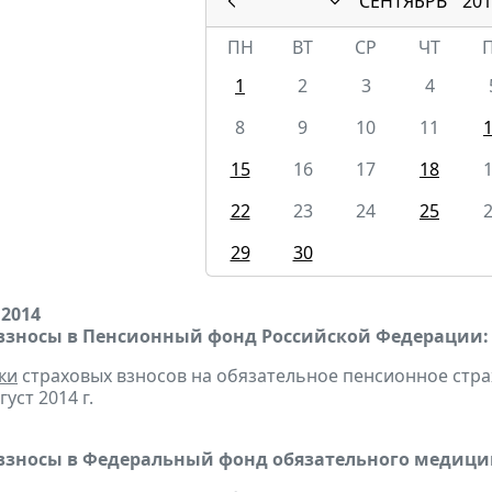
СЕНТЯБРЬ
201
ПН
ВТ
СР
ЧТ
1
2
3
4
8
9
10
11
15
16
17
18
22
23
24
25
29
30
 2014
взносы в Пенсионный фонд Российской Федерации:
ки
страховых взносов на обязательное пенсионное стр
густ 2014 г.
взносы в Федеральный фонд обязательного медицин