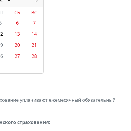
4
ПТ
СБ
ВС
5
6
7
12
13
14
19
20
21
26
27
28
ахование
уплачивают
ежемесячный обязательный
ского страхования: