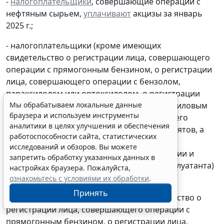
-
налогоплательщики
, совершающие операции с
нефтяным сырьем,
уплачивают
акцизы за январь
2025 г.;
- налогоплательщики (кроме имеющих
свидетельство о регистрации лица, совершающего
операции с прямогонным бензином, о регистрации
лица, совершающего операции с бензолом,
параксилолом или ортоксилолом, о регистрации
Мы обрабатываем локальные данные
организации, совершающей операции с этиловым
браузера и используем инструменты
спиртом, о регистрации лица, совершающего
аналитики в целях улучшения и обеспечения
операции по переработке средних дистиллятов, а
работоспособности сайта, статистических
также включенных в Реестр эксплуатантов
исследований и обзоров. Вы можете
гражданской авиации Российской Федерации и
запретить обработку указанных данных в
имеющих сертификат (свидетельство) эксплуатанта)
настройках браузера. Пожалуйста,
уплачивают
акцизы за январь 2025 г.;
ознакомьтесь с условиями их обработки
.
Принять
- налогоплательщики, имеющие свидетельство о
регистрации лица, совершающего операции с
прямогонным бензином, о регистрации лица,