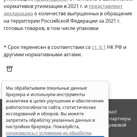
нормативов утилизации в 2021 г. и
представляют
декларацию
о количестве выпущенных в обращение
на территории Российской Федерации за 2021 г.
готовых товаров, в том числе упаковки
* Срок перенесен в соответствии со
ст. 6.1
НК РФ и
другими
нормативными актами
.
Мы обрабатываем локальные данные
браузера и используем инструменты
аналитики в целях улучшения и обеспечения
работоспособности сайта, статистических
© ООО "НПП "ГАРАНТ-СЕРВИС", 2026. Система ГАРАНТ
исследований и обзоров. Вы можете
выпускается с 1990 года. Компания "Гарант" и ее партнеры
запретить обработку указанных данных в
являются участниками Российской ассоциации правовой
настройках браузера. Пожалуйста,
информации ГАРАНТ.
ознакомьтесь с условиями их обработки
.