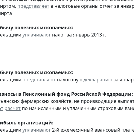
пиртом,
представляет
в налоговые органы отчет за янва
пирта
обычу полезных ископаемых:
ательщики
уплачивают
налог за январь 2013 г.
обычу полезных ископаемых:
ательщики
представляют
налоговую
декларацию
за январь
взносы в Пенсионный фонд Российской Федерации:
стьянских фермерских хозяйств, не производящие выпла
ют
расчет
по начисленным и уплаченным страховым взнос
рибыль организаций:
ательщики
уплачивают
2-й ежемесячный авансовый платеж 