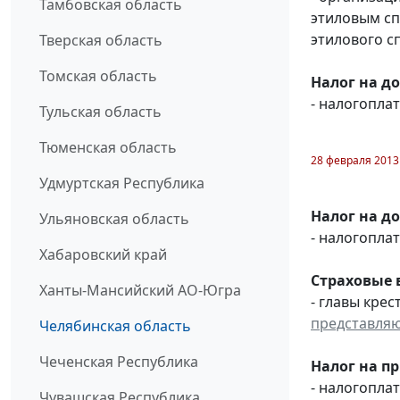
Тамбовская область
этиловым с
этилового с
Тверская область
Томская область
Налог на д
- налогопл
Тульская область
Тюменская область
28 февраля 2013
Удмуртская Республика
Налог на д
Ульяновская область
- налогопл
Хабаровский край
Страховые 
Ханты-Мансийский АО-Югра
- главы кре
представля
Челябинская область
Чеченская Республика
Налог на п
- налогопл
Чувашская Республика