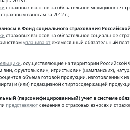
варь 2013 г.
ки
страховых взносов на обязательное медицинское ст
страховым взносам за 2012 г.;
взносы в Фонд социального страхования Российско
ки
страховых взносов на обязательное социальное стра
еринством
уплачивают
ежемесячный обязательный платеж
тельщики
, осуществляющие на территории Российской 
 вин, фруктовых вин, игристых вин (шампанских), нату
процентов объема готовой продукции, изготовленных и
пирта) и (или) подакцизной спиртосодержащей продукц
ьный (персонифицированный) учет в системе обяза
ели
представляют
сведения о страховых взносах и страхо