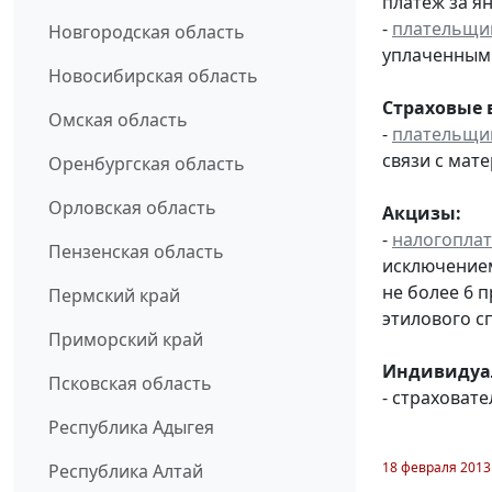
платеж за ян
-
плательщи
Новгородская область
уплаченным 
Новосибирская область
Страховые 
Омская область
-
плательщи
связи с мат
Оренбургская область
Орловская область
Акцизы:
-
налогопла
Пензенская область
исключением
не более 6 
Пермский край
этилового с
Приморский край
Индивидуал
Псковская область
- страховат
Республика Адыгея
18 февраля 2013
Республика Алтай