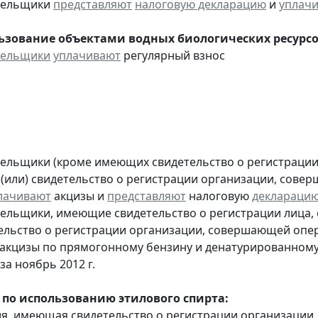
ательщики
представляют
налоговую декларацию
и
уплач
льзование объектами водных биологических ресурсо
тельщики
уплачивают
регулярный взнос
тельщики (кроме имеющих свидетельство о регистраци
 (или) свидетельство о регистрации организации, сов
лачивают
акцизы и
представляют
налоговую
деклараци
тельщики, имеющие свидетельство о регистрации лица
тельство о регистрации организации, совершающей оп
акцизы по прямогонному бензину и денатурированному
за ноябрь 2012 г.
 по использованию этилового спирта:
ия, имеющая свидетельство о регистрации организаци