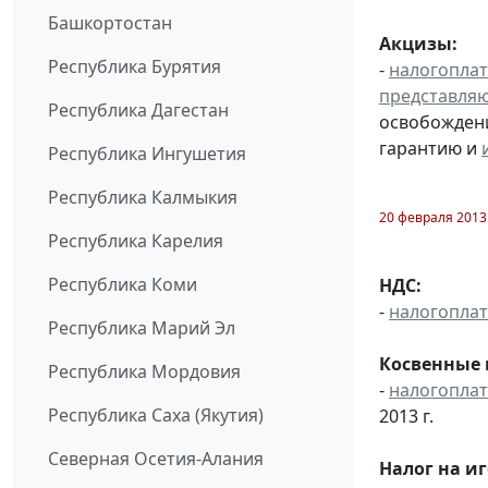
Башкортостан
Акцизы:
Республика Бурятия
-
налогопла
представля
Республика Дагестан
освобождени
гарантию и
Республика Ингушетия
Республика Калмыкия
20 февраля 2013
Республика Карелия
Республика Коми
НДС:
-
налогопла
Республика Марий Эл
Косвенные 
Республика Мордовия
-
налогопла
Республика Саха (Якутия)
2013 г.
Северная Осетия-Алания
Налог на и