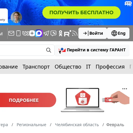
м
Войти
Eng
Перейти в систему ГАРАНТ
ование
Транспорт
Общество
IT
Профессия
П
тера
Региональные
Челябинская область
Февраль