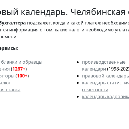
вый календарь. Челябинская 
бухгалтера
подскажет, когда и какой платеж необходи
вится информация о том, какие налоги необходимо уплат
ремени.
ервисы
:
 бланки и образцы
производственные
ения
(
1267+
)
календари
(1998-202
ляторы
(
100+
)
правовой календар
валют
календарь статисти
ая ставка
отчетности
календарь кадровик