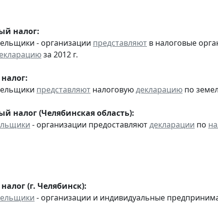
ый налог:
тельщики - организации
представляют
в налоговые орга
екларацию
за 2012 г.
налог:
ательщики
представляют
налоговую
декларацию
по земел
ый налог (Челябинская область):
ельщики
- организации предоставляют
декларации
по
на
алог (г. Челябинск):
тельщики
- организации и индивидуальные предприним