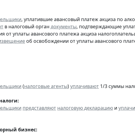
тельщики
, уплатившие авансовый платеж акциза по алк
ют
в налоговый орган
документы
, подтверждающие уплату
я от уплаты авансового платежа акциза налогоплател
извещение
об освобождении от уплаты авансового плат
тельщики
(
налоговые агенты
)
уплачивают
1/3 суммы налог
налоги:
тельщики
представляют
налоговую декларацию
и
уплач
горный бизнес: