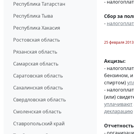
- налогопл
Республика Татарстан
Республика Тыва
Сбор за по
-
налогопла
Республика Хакасия
Ростовская область
25 февраля 2013
Рязанская область
Акцизы:
Самарская область
- налогопла
бензином, и
Саратовская область
спиртом)
уп
Сахалинская область
- налогопла
(или) свиде
Свердловская область
уплачивают
декларацию
Смоленская область
Ставропольский край
Отчетность
- организац