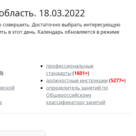
бласть. 18.03.2022
мо совершить. Достаточно выбрать интересующую
ить в этот день. Календарь обновляется в режиме
профессиональные
3)
стандарты
(
1601+
)
ь
должностные инструкции
(
5277+
)
ческой
определитель занятий по
Общероссийскому
а
классификатору занятий