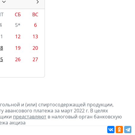
ПТ
СБ
ВС
4
5*
6
11
12
13
18
19
20
25
26
27
огольной и (или) спиртосодержащей продукции,
 авансового платежа за март 2022 г. В целях
ьщики
представляют
в налоговый орган банковскую
ежа акциза