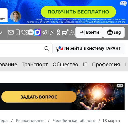
м
Войти
Eng
Перейти в систему ГАРАНТ
ование
Транспорт
Общество
IT
Профессия
П
тера
Региональные
Челябинская область
18 марта