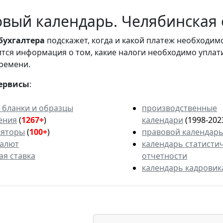
вый календарь. Челябинская о
бухгалтера
подскажет, когда и какой платеж необходи
вится информация о том, какие налоги необходимо уплат
ремени.
ервисы
:
 бланки и образцы
производственные
ения
(
1267+
)
календари
(1998-202
ляторы
(
100+
)
правовой календар
валют
календарь статисти
ая ставка
отчетности
календарь кадровик