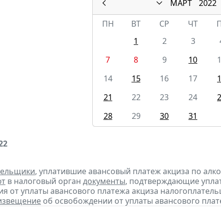
МАРТ
2022
ПН
ВТ
СР
ЧТ
1
2
3
7
8
9
10
14
15
16
17
21
22
23
24
28
29
30
31
22
тельщики
, уплатившие авансовый платеж акциза по алк
ют
в налоговый орган
документы
, подтверждающие уплату
я от уплаты авансового платежа акциза налогоплател
извещение
об освобождении от уплаты авансового плат