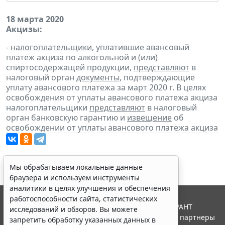
18 марта 2020
Акцизы:
-
налогоплательщики
, уплатившие авансовый
платеж акциза по алкогольной и (или)
спиртосодержащей продукции,
представляют
в
налоговый орган
документы
, подтверждающие
уплату авансового платежа за март 2020 г. В целях
освобождения от уплаты авансового платежа акциза
налогоплательщики
представляют
в налоговый
орган банковскую гарантию и
извещение
об
освобождении от уплаты авансового платежа акциза
Мы обрабатываем локальные данные
браузера и используем инструменты
аналитики в целях улучшения и обеспечения
работоспособности сайта, статистических
© ООО "НПП "ГАРАНТ-СЕРВИС", 2026. Система ГАРАНТ
исследований и обзоров. Вы можете
выпускается с 1990 года. Компания "Гарант" и ее партнеры
запретить обработку указанных данных в