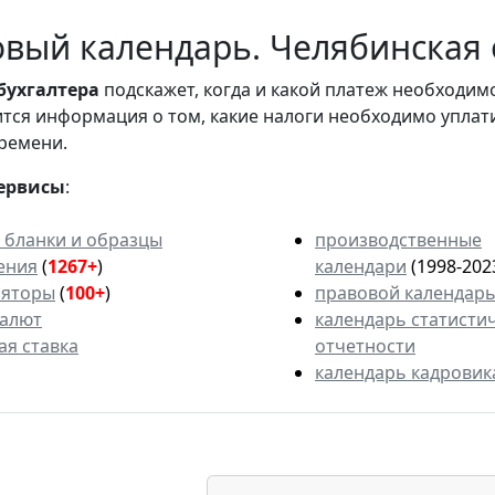
вый календарь. Челябинская о
бухгалтера
подскажет, когда и какой платеж необходи
вится информация о том, какие налоги необходимо уплат
ремени.
ервисы
:
 бланки и образцы
производственные
ения
(
1267+
)
календари
(1998-202
ляторы
(
100+
)
правовой календар
валют
календарь статисти
ая ставка
отчетности
календарь кадровик