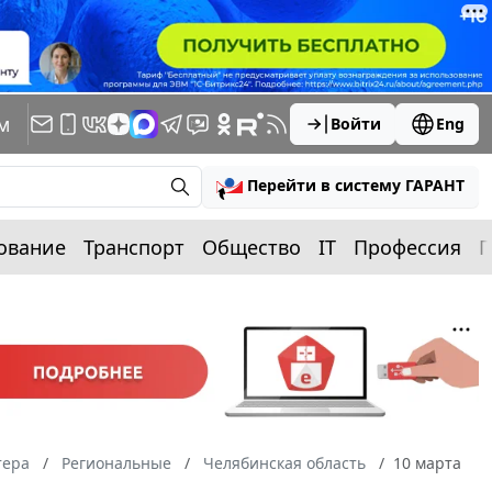
м
Войти
Eng
Перейти в систему ГАРАНТ
ование
Транспорт
Общество
IT
Профессия
П
тера
Региональные
Челябинская область
10 марта