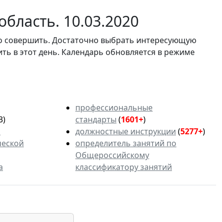
бласть. 10.03.2020
мо совершить. Достаточно выбрать интересующую
ить в этот день. Календарь обновляется в режиме
профессиональные
3)
стандарты
(
1601+
)
ь
должностные инструкции
(
5277+
)
ческой
определитель занятий по
Общероссийскому
а
классификатору занятий