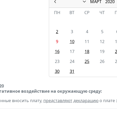
МАРТ
2020
ПН
ВТ
СР
ЧТ
2
3
4
5
9
10
11
12
16
17
18
19
23
24
25
26
30
31
20
егативное воздействие на окружающую среду:
анные вносить плату,
представляют
декларацию
о плате 