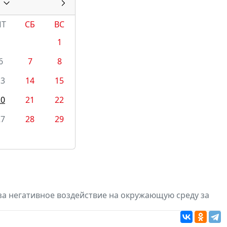
ПТ
СБ
ВС
1
6
7
8
13
14
15
20
21
22
27
28
29
за негативное воздействие на окружающую среду за