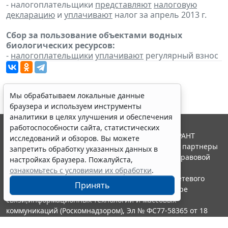
- налогоплательщики
представляют
налоговую
декларацию
и
уплачивают
налог за апрель 2013 г.
Сбор за пользование объектами водных
биологических ресурсов:
-
налогоплательщики
уплачивают
регулярный взнос
Мы обрабатываем локальные данные
браузера и используем инструменты
аналитики в целях улучшения и обеспечения
работоспособности сайта, статистических
© ООО "НПП "ГАРАНТ-СЕРВИС", 2026. Система ГАРАНТ
исследований и обзоров. Вы можете
выпускается с 1990 года. Компания "Гарант" и ее партнеры
запретить обработку указанных данных в
являются участниками Российской ассоциации правовой
настройках браузера. Пожалуйста,
информации ГАРАНТ.
ознакомьтесь с условиями их обработки
.
Портал ГАРАНТ.РУ зарегистрирован в качестве сетевого
Принять
издания Федеральной службой по надзору в сфере
связи,информационных технологий и массовых
коммуникаций (Роскомнадзором), Эл № ФС77-58365 от 18
июня 2014 года.