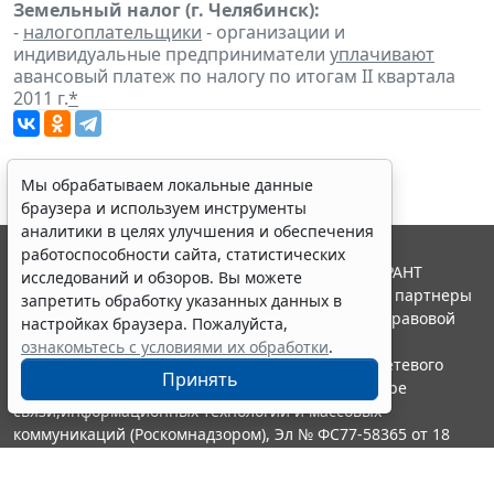
Земельный налог (г. Челябинск):
-
налогоплательщики
- организации и
индивидуальные предприниматели
уплачивают
авансовый платеж по налогу по итогам II квартала
2011 г.
*
Мы обрабатываем локальные данные
браузера и используем инструменты
аналитики в целях улучшения и обеспечения
работоспособности сайта, статистических
© ООО "НПП "ГАРАНТ-СЕРВИС", 2026. Система ГАРАНТ
исследований и обзоров. Вы можете
выпускается с 1990 года. Компания "Гарант" и ее партнеры
запретить обработку указанных данных в
являются участниками Российской ассоциации правовой
настройках браузера. Пожалуйста,
информации ГАРАНТ.
ознакомьтесь с условиями их обработки
.
Портал ГАРАНТ.РУ зарегистрирован в качестве сетевого
Принять
издания Федеральной службой по надзору в сфере
связи,информационных технологий и массовых
коммуникаций (Роскомнадзором), Эл № ФС77-58365 от 18
июня 2014 года.