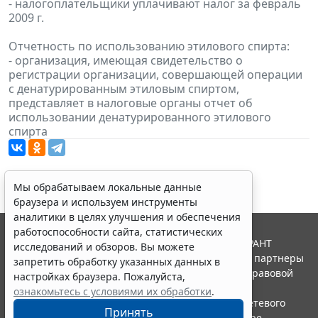
- налогоплательщики уплачивают налог за февраль
2009 г.
Отчетность по использованию этилового спирта:
- организация, имеющая свидетельство о
регистрации организации, совершающей операции
с денатурированным этиловым спиртом,
представляет в налоговые органы отчет об
использовании денатурированного этилового
спирта
Мы обрабатываем локальные данные
браузера и используем инструменты
аналитики в целях улучшения и обеспечения
работоспособности сайта, статистических
© ООО "НПП "ГАРАНТ-СЕРВИС", 2026. Система ГАРАНТ
исследований и обзоров. Вы можете
выпускается с 1990 года. Компания "Гарант" и ее партнеры
запретить обработку указанных данных в
являются участниками Российской ассоциации правовой
настройках браузера. Пожалуйста,
информации ГАРАНТ.
ознакомьтесь с условиями их обработки
.
Портал ГАРАНТ.РУ зарегистрирован в качестве сетевого
Принять
издания Федеральной службой по надзору в сфере