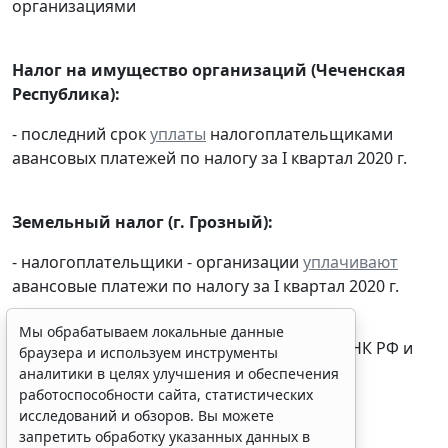
организациями
Налог на имущество организаций (Чеченская
Республика):
- последний срок
уплаты
налогоплательщиками
авансовых платежей по налогу за I квартал 2020 г.
Земельный налог (г. Грозный):
- налогоплательщики - организации
уплачивают
авансовые платежи по налогу за I квартал 2020 г.
Мы обрабатываем локальные данные
* Срок перенесен в соответствии со
ст. 6.1
НК РФ и
браузера и используем инструменты
другими нормативными актами.
аналитики в целях улучшения и обеспечения
работоспособности сайта, статистических
исследований и обзоров. Вы можете
запретить обработку указанных данных в