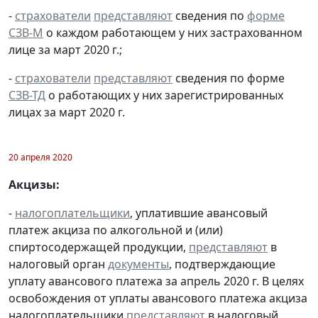
-
страхователи
представляют
сведения по
форме
СЗВ-М
о каждом работающем у них застрахованном
лице за март 2020 г.;
-
страхователи
представляют
сведения по форме
СЗВ-ТД
о работающих у них зарегистрированных
лицах за март 2020 г.
20 апреля 2020
Акцизы:
-
налогоплательщики
, уплатившие авансовый
платеж акциза по алкогольной и (или)
спиртосодержащей продукции,
представляют
в
налоговый орган
документы
, подтверждающие
уплату авансового платежа за апрель 2020 г. В целях
освобождения от уплаты авансового платежа акциза
налогоплательщики
представляют
в налоговый