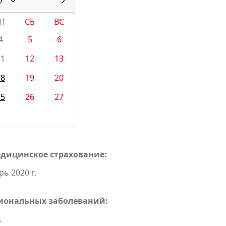
0
ПТ
СБ
ВС
4
5
6
11
12
13
18
19
20
25
26
27
едицинское страхование:
ь 2020 г.
сиональных заболеваний:
.