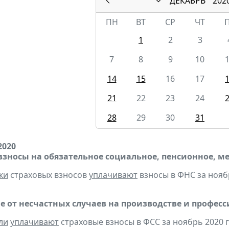
ДЕКАБРЬ
202
ПН
ВТ
СР
ЧТ
1
2
3
7
8
9
10
14
15
16
17
21
22
23
24
28
29
30
31
2020
взносы на обязательное социальное, пенсионное, м
ки
страховых взносов
уплачивают
взносы в ФНС за ноябр
е от несчастных случаев на производстве и профес
ли
уплачивают
страховые взносы в ФСС за ноябрь 2020 г