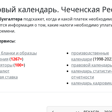
вый календарь. Чеченская Рес
бухгалтера
подскажет, когда и какой платеж необходи
вится информация о том, какие налоги необходимо уплат
ремени.
ервисы
:
 бланки и образцы
производственные
ения
(
1267+
)
календари
(1998-202
ляторы
(
100+
)
правовой календар
валют
календарь статисти
ая ставка
отчетности
календарь кадровик