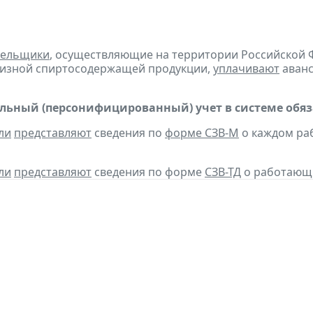
тельщики
, осуществляющие на территории Российской 
цизной спиртосодержащей продукции,
уплачивают
аванс
ьный (персонифицированный) учет в системе обяза
ли
представляют
сведения по
форме СЗВ-М
о каждом ра
ли
представляют
сведения по форме
СЗВ-ТД
о работающих