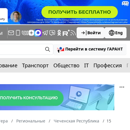
м
Войти
Eng
Перейти в систему ГАРАНТ
ование
Транспорт
Общество
IT
Профессия
П
тера
Региональные
Чеченская Республика
15