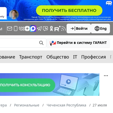
м
Войти
Eng
Перейти в систему ГАРАНТ
ование
Транспорт
Общество
IT
Профессия
П
тера
Региональные
Чеченская Республика
27 июля