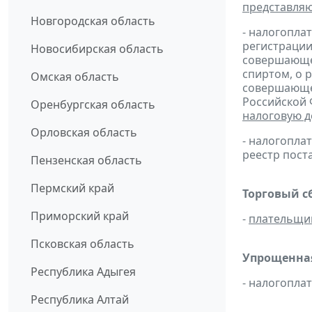
представля
Новгородская область
- налогопла
регистрации
Новосибирская область
совершающей
спиртом, о 
Омская область
совершающей
Российской 
Оренбургская область
налоговую 
Орловская область
- налогопл
реестр пост
Пензенская область
Пермский край
Торговый с
Приморский край
-
плательщи
Псковская область
Упрощенная
Республика Адыгея
- налогопл
Республика Алтай