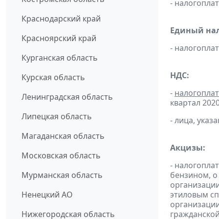
- налогопл
Краснодарский край
Единый нал
Красноярский край
- налогопл
Курганская область
НДС:
Курская область
-
налогопла
Ленинградская область
квартал 2020
Липецкая область
- лица, указ
Магаданская область
Акцизы:
Московская область
- налогопла
Мурманская область
бензином, о
организации
Ненецкий АО
этиловым сп
организации
Нижегородская область
гражданской