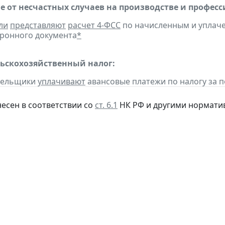
е от несчастных случаев на производстве и профес
ли
представляют
расчет 4-ФСС
по начисленным и уплачен
ронного документа
*
ьскохозяйственный налог:
ательщики
уплачивают
авансовые платежи по налогу за по
несен в соответствии со
ст. 6.1
НК РФ и другими нормати