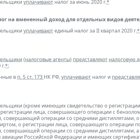
ательщики
уплачивают
налог за июнь 2020 г.
*
ог на вмененный доход для отдельных видов деяте
ательщики
уплачивают
единый налог за II квартал 2020 г.
*
тельщики
(
налоговые агенты
)
представляют
налоговую 
 г.
*
;
анные в
п. 5 ст. 173
НК РФ,
уплачивают
налог и
представл
тельщики (кроме имеющих свидетельство о регистраци
 регистрации лица, совершающего операции с бензолом
, совершающей операции со средними дистиллятами, о
иртом, о регистрации лица, совершающего операции по
, совершающей операции со средними дистиллятами, а 
 авиации Российской Федерации и имеющих сертификат 