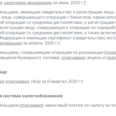
ют
налоговую декларацию
за июнь 2020 г.
*
;
тельщики, имеющие свидетельство о регистрации лица
 лица, совершающего операции с бензолом, параксилол
 операции со средними дистиллятами, о регистрации
регистрации лица, совершающего операции по переработ
 операции со средними дистиллятами, а также включен
Федерации и имеющие сертификат (свидетельство) экс
декларацию
за апрель 2020 г.
*
;
ательщики, совершающие операции по реализации
бунке
авщиков бункерного топлива,
уплачивают
акцизы и
пред
бор:
ки
уплачивают
сбор за II квартал 2020 г.
*
 система налогообложения:
ательщики
уплачивают
авансовый платеж по налогу за пол