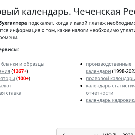
вый календарь. Чеченская Рес
бухгалтера
подскажет, когда и какой платеж необходи
вится информация о том, какие налоги необходимо уплат
ремени.
ервисы
:
 бланки и образцы
производственные
ения
(
1267+
)
календари
(1998-202
ляторы
(
100+
)
правовой календар
валют
календарь статисти
ая ставка
отчетности
календарь кадровик