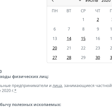
ИЮЛЬ
2020
ПН
ВТ
СР
ЧТ
1
2
6
7
8
9
13
14
15
16
20
21
22
23
27
28
29
30
0
оходы физических лиц:
альные предприниматели и
лица
, занимающиеся частной
 2020 г.
*
обычу полезных ископаемых: