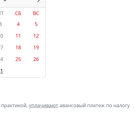
ПТ
СБ
ВС
3
4
5
10
11
12
17
18
19
24
25
26
31
 практикой,
уплачивают
авансовый платеж по налогу