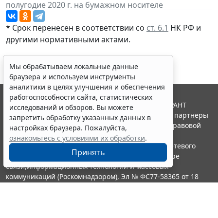
полугодие 2020 г. на бумажном носителе
* Срок перенесен в соответствии со
ст. 6.1
НК РФ и
другими нормативными актами.
Мы обрабатываем локальные данные
браузера и используем инструменты
аналитики в целях улучшения и обеспечения
работоспособности сайта, статистических
© ООО "НПП "ГАРАНТ-СЕРВИС", 2026. Система ГАРАНТ
исследований и обзоров. Вы можете
выпускается с 1990 года. Компания "Гарант" и ее партнеры
запретить обработку указанных данных в
являются участниками Российской ассоциации правовой
настройках браузера. Пожалуйста,
информации ГАРАНТ.
ознакомьтесь с условиями их обработки
.
Портал ГАРАНТ.РУ зарегистрирован в качестве сетевого
Принять
издания Федеральной службой по надзору в сфере
связи,информационных технологий и массовых
коммуникаций (Роскомнадзором), Эл № ФС77-58365 от 18
июня 2014 года.
16+