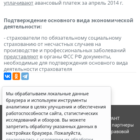
уплачивают
авансовый платеж за апрель 2014 г.
Подтверждение основного вида экономической
деятельности:
- страхователи по обязательному социальному
страхованию от несчастных случаев на
производстве и профессиональных заболеваний
представляют
в органы ФСС РФ документы,
необходимые для подтверждения основного вида
деятельности страхователя
Мы обрабатываем локальные данные
браузера и используем инструменты
аналитики в целях улучшения и обеспечения
работоспособности сайта, статистических
© ООО "НПП "ГАРАНТ-СЕРВИС", 2026. Система ГАРАНТ
исследований и обзоров. Вы можете
выпускается с 1990 года. Компания "Гарант" и ее партнеры
запретить обработку указанных данных в
являются участниками Российской ассоциации правовой
настройках браузера. Пожалуйста,
информации ГАРАНТ.
ознакомьтесь с условиями их обработки
.